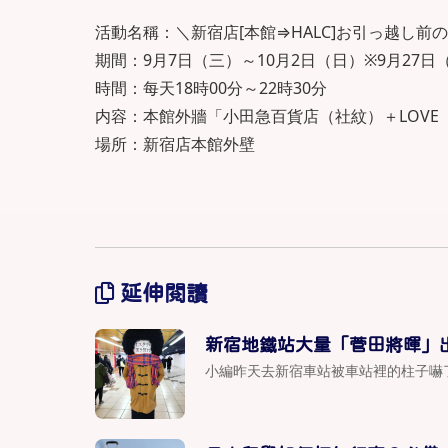
活動名稱：＼新宿店[本館⇒HALC]お引っ越し
期間：9月7日（三）～10月2日（日）※9月27日
時間：每天18時00分～22時30分
内容：本館外牆「小田急百貨店（社紋）＋LOVE
場所：新宿店本館外壁
延伸閱讀
新宿地鐵站大量「菅田將暉」
小編昨天去新宿車站被車站裡的柱子嚇了