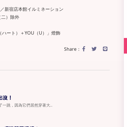
前の／新宿店本館イルミネーション
（二）除外
（ハート）＋YOU（U）」燈飾
Share：
出沒！
一跳，因為它們居然穿著大..