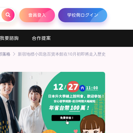
會員登入
学校側ログイン
我要諮詢
合作提案
部落格
新宿地標小田急百貨本館在10月初即將走入歷史