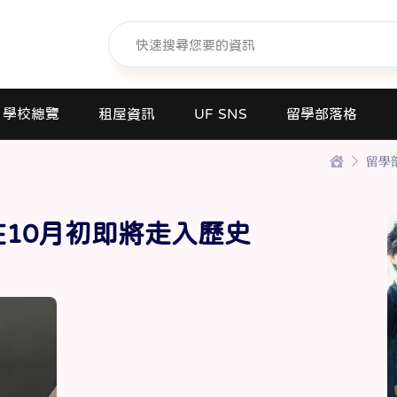
學校總覽
租屋資訊
UF SNS
留學部落格
留學
日本語學校(長短期留遊學)
大學日本語別科
10月初即將走入歷史
專門學校
高中課程
短期大學
大學
研究所
商業日文課程