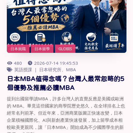
日本就職
日本留學
GLOBIS
480
2026-07-14 19:45:53
英語授課
日本研究所、MBA
日本MBA值得念嗎？台灣人最常忽略的5
個優勢及推薦必讀MBA
提到出國留學讀MBA，許多台灣人的直覺反應是美國或歐洲
的 MBA。畢竟這些國家的商學院歷史悠久，在全球排名上也
經常名列前茅。但近年來，亞洲商業版圖正快速改變，日本
企業積極國際化、AI與新創產業快速發展，加上留學成本相
較歐美更親民，讓「日本MBA」開始成為不少國際學生的新