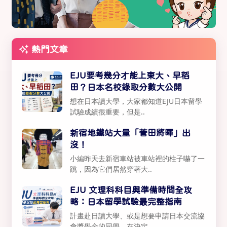
熱門文章
EJU要考幾分才能上東大、早稻
田？日本名校錄取分數大公開
想在日本讀大學，大家都知道EJU日本留學
試驗成績很重要，但是..
新宿地鐵站大量「菅田將暉」出
沒！
小編昨天去新宿車站被車站裡的柱子嚇了一
跳，因為它們居然穿著大..
EJU 文理科科目與準備時間全攻
略：日本留學試驗最完整指南
計畫赴日讀大學、或是想要申請日本交流協
會獎學金的同學，在決定..