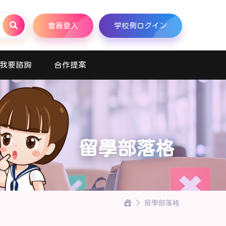
會員登入
学校側ログイン
我要諮詢
合作提案
留學部落格
留學部落格