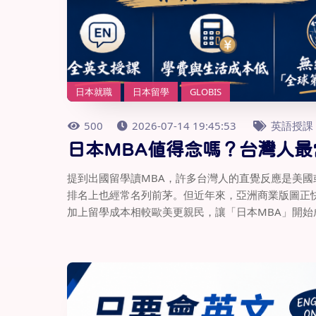
日本就職
日本留學
GLOBIS
500
2026-07-14 19:45:53
英語授課
日本MBA值得念嗎？台灣人最
提到出國留學讀MBA，許多台灣人的直覺反應是美國
排名上也經常名列前茅。但近年來，亞洲商業版圖正快
加上留學成本相較歐美更親民，讓「日本MBA」開始成