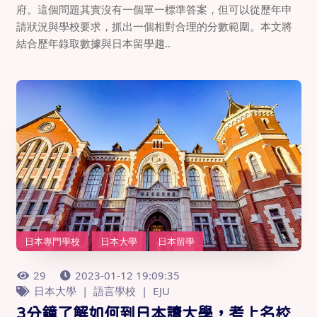
府。這個問題其實沒有一個單一標準答案，但可以從歷年申
請狀況與學校要求，抓出一個相對合理的分數範圍。本文將
結合歷年錄取數據與日本留學趨..
日本專門學校
日本大學
日本留學
29
2023-01-12 19:09:35
日本大學
語言學校
EJU
3分鐘了解如何到日本讀大學，考上名校