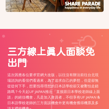
三方線上真人面談免
出門
這次因應各位要求官網大改版，以往沒有辦法前往台北現
場諮詢的看倌們看過來，為了追求自己的夢想，但是卻無
從從何下手，想要找尋理想的日本語學校卻又被害怕走錯
路嗎？今天起UF JAPAN推出「直接跟日本學校老師線上面
談」的絕佳機會，凡是加入會員者，不但享有UF JAPAN &
日本語學校老師的三方面談機會外更有機會獲得機票及多
項大禮的機會~