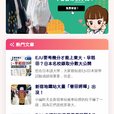
熱門文章
EJU要考幾分才能上東大、早稻
田？日本名校錄取分數大公開
想在日本讀大學，大家都知道EJU日本留學
試驗成績很重要，但是..
新宿地鐵站大量「菅田將暉」出
沒！
小編昨天去新宿車站被車站裡的柱子嚇了一
跳，因為它們居然穿著大..