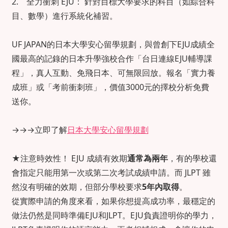
2. 全力衝刺 EJU： 針對目標大學要求的科目（如綜合科
目、數學）進行系統化補習。
UF JAPAN的日本大學安心留學規劃，與曾創下EJU成績全
國最高的記錄的日本升學強校合作「台日連線EJU輔導課
程」，真人互動、免飛日本、可無限回放。報名「實力養
成班」或「考前衝刺班」，價值3000元的擇校分析免費
送你。
→
→
→
立即了解
日本大學安心留學規劃
★注意時效性！ EJU 成績有效期
通常為兩年
，有的學校還
會指定只能用第一次或第二次考試成績申請。而 JLPT 雖
然沒有明確的效期，但部分學校要求
5年內取得
。
從實際申請的角度來看，如果你想提高成功率，最穩定的
做法仍然是同時準備EJU和JLPT。EJU負責證明你的學力，