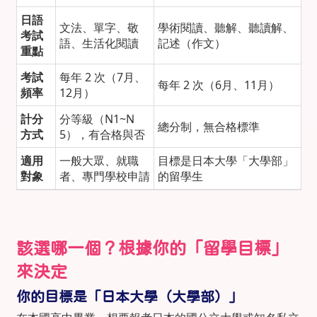
日語
文法、單字、敬
學術閱讀、聽解、聽讀解、
考試
語、生活化閱讀
記述（作文）
重點
考試
每年 2 次（7月、
每年 2 次（6月、11月）
頻率
12月）
計分
分等級（N1~N
總分制，無合格標準
方式
5），有合格與否
適用
一般大眾、就職
目標是日本大學「大學部」
對象
者、專門學校申請
的留學生
該選哪一個？根據你的「留學目標」
來決定
你的目標是「日本大學（大學部）」