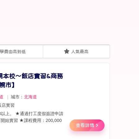
學費由高到低
人氣最高
幌本校～飯店實習&商務
幌市】
道
｜
城市：
北海道
飯店實習
3以上。 ★通過打工度假簽證申請
始實習 ★課程費用：200,000
查看詳情