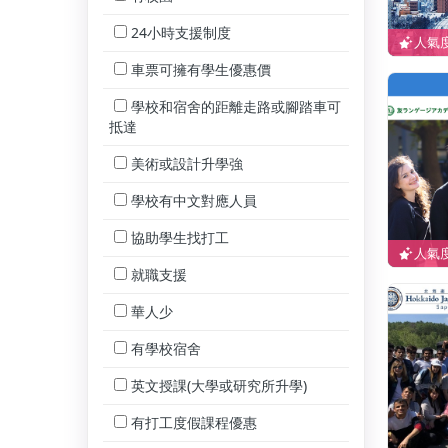
24小時支援制度
人氣度
車票可擁有學生優惠價
學校和宿舍的距離走路或腳踏車可
抵達
美術或設計升學強
學校有中文對應人員
協助學生找打工
人氣度
就職支援
華人少
有學校宿舍
英文授課(大學或研究所升學)
有打工度假課程優惠