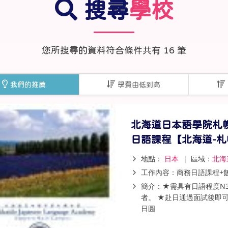
搜尋
學校
線上課程
寒暑假遊學套裝課程
打工度假
您所搜尋的資料符合條件共有
16
筆
我們的推薦
學費由低到高
北海道日本語學院札
日語課程【北海道-札
地點：
日本
｜
區域：
北海
工作內容：商務日語課程+
簡介：★需具有日語程度N
者。 ★赴日通過面試後即可開
日圓