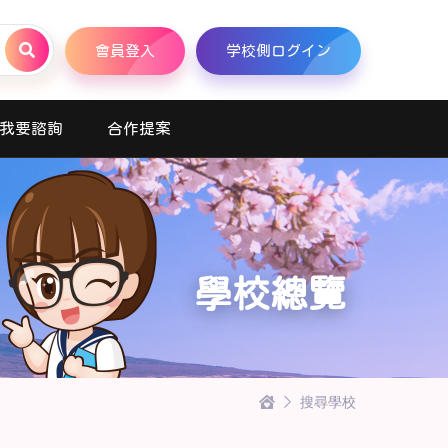
會員登入
学校側ログイン
我要諮詢
合作提案
學校總覽
搜尋學校