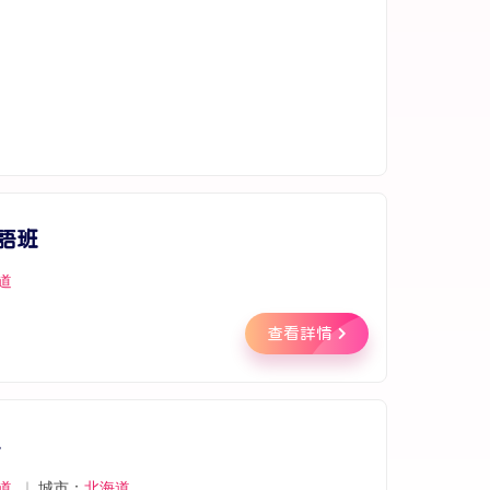
語班
道
查看詳情
科
道
｜
城市：
北海道