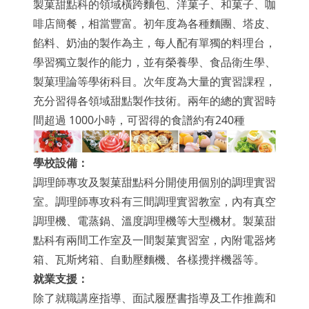
製菓甜點科的領域橫跨麵包、洋菓子、和菓子、咖
啡店簡餐，相當豐富。初年度為各種麵團、塔皮、
餡料、奶油的製作為主，每人配有單獨的料理台，
學習獨立製作的能力，並有榮養學、食品衛生學、
製菓理論等學術科目。次年度為大量的實習課程，
充分習得各領域甜點製作技術。兩年的總的實習時
間超過 1000小時，可習得的食譜約有240種
學校設備：
調理師專攻及製菓甜點科分開使用個別的調理實習
室。調理師專攻科有三間調理實習教室，內有真空
調理機、電蒸鍋、溫度調理機等大型機材。製菓甜
點科有兩間工作室及一間製菓實習室，內附電器烤
箱、瓦斯烤箱、自動壓麵機、各樣攪拌機器等。
就業支援：
除了就職講座指導、面試履歷書指導及工作推薦和