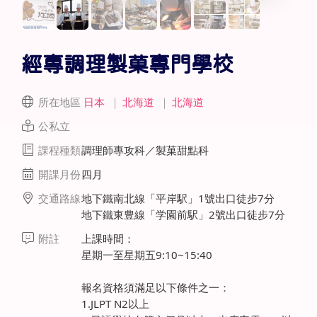
經專調理製菓專門學校
所在地區
日本
｜
北海道
｜
北海道
公私立
課程種類
調理師專攻科／製菓甜點科
開課月份
四月
交通路線
地下鐵南北線「平岸駅」1號出口徒步7分
地下鐵東豊線「学園前駅」2號出口徒步7分
附註
上課時間：
星期一至星期五9:10~15:40
報名資格須滿足以下條件之一：
1.JLPT N2以上