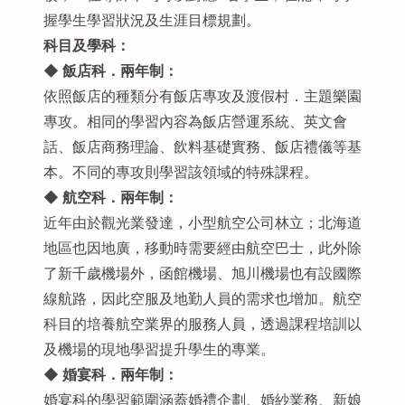
握學生學習狀況及生涯目標規劃。
科目及學科：
◆
飯店科．兩年制：
依照飯店的種類分有飯店專攻及渡假村．主題樂園
專攻。相同的學習內容為飯店營運系統、英文會
話、飯店商務理論、飲料基礎實務、飯店禮儀等基
本。不同的專攻則學習該領域的特殊課程。
◆
航空科．兩年制：
近年由於觀光業發達，小型航空公司林立；北海道
地區也因地廣，移動時需要經由航空巴士，此外除
了新千歲機場外，函館機場、旭川機場也有設國際
線航路，因此空服及地勤人員的需求也增加。航空
科目的培養航空業界的服務人員，透過課程培訓以
及機場的現地學習提升學生的專業。
◆
婚宴科．兩年制：
婚宴科的學習範圍涵蓋婚禮企劃、婚紗業務、新娘