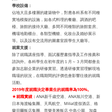
學校設備：
佔地大且多樓層的建築物中，對應各科系有不同種
實地模擬的設施，如各式料理的餐廳、調酒的吧
檯、旅館的接待大廳、多間不同種類的旅館套房、
機場地勤櫃台、各類型機艙、化妝台及婚紗展示
等。以及設有交流用的圖書室跟學生大廳等。
就業支援：
除了就職講座指導、面試履歷書指導及工作推薦和
諮詢外。各科學生在初年度的１月～３月間都會去
參加志願企業的研修實習。透過研修實習理解現地
職場的狀況，在職期間的評價也會影響往後的就職
活動。
2019
年度就職決定畢業生的就職率為100%。
★
就職實績：
ANA新千歳空港、ANA旭川空港、新
日本海渡輪集團、天馬航空、Milial渡假酒店、格
蘭貝爾飯店集團、普樂美雅飯店 中島公園、加森