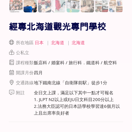
經專北海道觀光專門學校
所在地區
日本
｜
北海道
｜
北海道
公私立
課程種類
飯店科 / 婚宴科 / 旅行科．鐵道科 / 航空科
開課月份
四月
交通路線
地下鐵南北線「自衛隊前駅」徒步1分
附註
全日文上課，滿足以下其中一點才可報名
1. JLPT N2以上或EJU日文科目200分以上
2.法務大臣認可的日本語學校學習達6個月以
上且出席率良好者