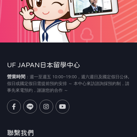
UF JAPAN日本留學中心
營業時間
：週一至週五 10:00~19:00，週六週日及國定假日公休,
假日或國定假日需提前預約安排 ～ 本中心來訪諮詢採預約制，請
事先來電預約，謝謝您的合作 ～
聯繫我們