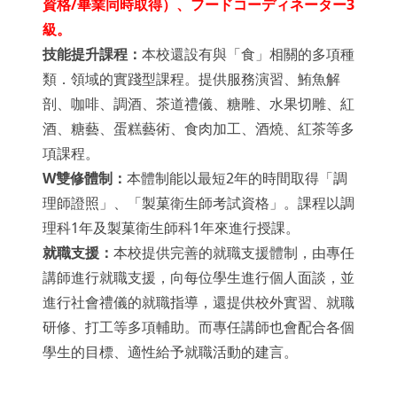
資格
/
畢業同時取得）、フードコーディネーター
3
級
。
技能提升課程：
本校還設有與「食」相關的多項種
類．領域的實踐型課程。提供服務演習、鮪魚解
剖、咖啡、調酒、茶道禮儀、糖雕、水果切雕、紅
酒、糖藝、蛋糕藝術、食肉加工、酒燒、紅茶等多
項課程。
W
雙修體制：
本體制能以最短2年的時間取得「調
理師證照」、「製菓衛生師考試資格」。課程以調
理科1年及製菓衛生師科1年來進行授課。
就職支援：
本校提供完善的就職支援體制，由專任
講師進行就職支援，向每位學生進行個人面談，並
進行社會禮儀的就職指導，還提供校外實習、就職
研修、打工等多項輔助。而專任講師也會配合各個
學生的目標、適性給予就職活動的建言。