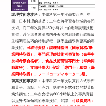
調理技術專攻科：
本學科第一年次學習西洋、中
國、日本料理的基礎；二年次將學習各領域的專門
技術。而二年次提供450小時以上的進階調理技術
實習，甚至還會邀請國內外著名的廚師進行教導最
先端調理技巧的特別課程，讓學生能學到更高的專
業技術。
可取得資格：調理師證照（國家資格
/
畢
業同時取得）、專門調理師技術考察資格（在學中
技術考察合格者）、食品技術管理專門士（畢業同
時取得）、文部科學大臣認定「專門士」稱號（畢
業同時取得）、フードコーディネーター
3
級
。
製菓技術專攻科：
本學科第一年次以實習方式學習
和菓子、西點、巧克力、糖雕等各式種類的製菓&
烘焙麵包；二年次會提供600小時以上的專業實習
以提升各項領域的專業技術、知識。
可取得資格：