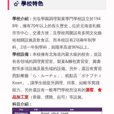
學校特色
學校介紹：
光塩學園調理製菓專門學校設立於194
8年，擁有70年以上的長久歷史，位於北海道札幌
市市中心，交通方便，且學校周圍設有多間文化藝
術相關設施及飲食店。而本校設有2項兩年制學
科、2項一年制學科，就職率高達96%以上。
學校設備：
本校擁有北海道內最大級的校舍，並設
有各領域的調理實習室、製菓&麵包實習室、圖書
館等多項設施及最先端的設備。另外，還設有實習
西點餐廳「ら・ルーチェ」、糕點店「ボナプティ
Koen」，讓學生能提升調理、待客、結帳等實踐
能力。另外還設有一般專門學校所沒有的
酒窖
、
食
品加工室
（香腸、燻雞、起司）等設施。
科目介紹：