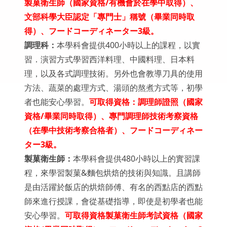
製菓衛生師（國家資格
/
有機會於在學中取得）、
文部科學大臣認定「專門士」稱號（畢業同時取
得）、フードコーディネーター
3
級
。
調理科：
本學科會提供400小時以上的課程，以實
習．演習方式學習西洋料理、中國料理、日本料
理，以及各式調理技術。另外也會教導刀具的使用
方法、蔬菜的處理方式、湯頭的熬煮方式等，初學
者也能安心學習。
可取得資格：調理師證照（國家
資格
/
畢業同時取得）、專門調理師技術考察資格
（在學中技術考察合格者）、フードコーディネー
ター
3
級
。
製菓衛生師：
本學科會提供480小時以上的實習課
程，來學習製菓&麵包烘焙的技術與知識。且講師
是由活躍於飯店的烘焙師傅、有名的西點店的西點
師來進行授課，會從基礎指導，即使是初學者也能
安心學習。
可取得資格製菓衛生師考試資格（國家