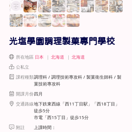
光塩學園調理製菓專門學校
所在地區
日本
｜
北海道
｜
北海道
公私立
課程種類
調理科 / 調理技術專攻科 / 製菓衛生師科 / 製
菓技術專攻科
開課月份
四月
交通路線
地下鉄東西線「西11丁目駅」「西18丁目」
徒歩5分
市電「西15丁目」徒歩15分
附註
上課時間：