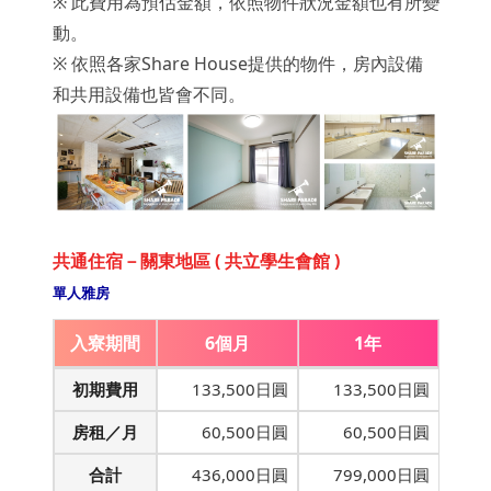
※ 此費用為預估金額，依照物件狀況金額也有所變
動。
※ 依照各家Share House提供的物件，房內設備
和共用設備也皆會不同。
共通住宿－關東地區 ( 共立學生會館 )
單人雅房
入寮期間
6個月
1年
初期費用
133,500日圓
133,500日圓
房租／月
60,500日圓
60,500日圓
合計
436,000日圓
799,000日圓