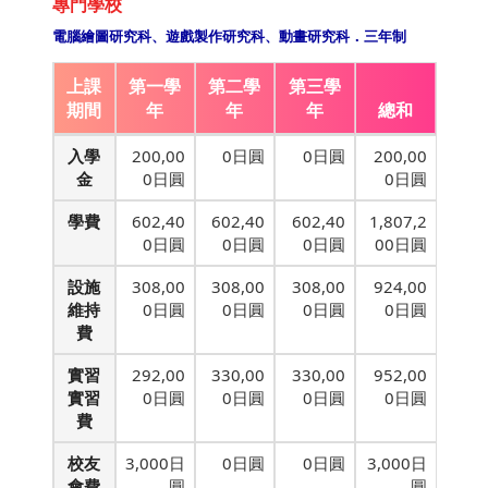
專門學校
電腦繪圖研究科、遊戲製作研究科、動畫研究科．三年制
上課
第一學
第二學
第三學
期間
年
年
年
總和
入學
200,00
0日圓
0日圓
200,00
金
0日圓
0日圓
學費
602,40
602,40
602,40
1,807,2
0日圓
0日圓
0日圓
00日圓
設施
308,00
308,00
308,00
924,00
維持
0日圓
0日圓
0日圓
0日圓
費
實習
292,00
330,00
330,00
952,00
實習
0日圓
0日圓
0日圓
0日圓
費
校友
3,000日
0日圓
0日圓
3,000日
會費
圓
圓