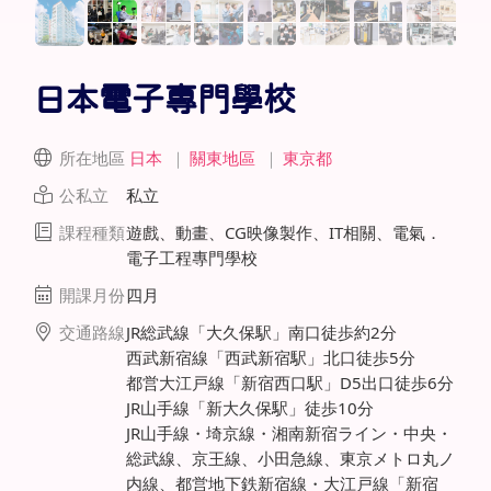
日本電子專門學校
所在地區
日本
｜
關東地區
｜
東京都
公私立
私立
課程種類
遊戲、動畫、CG映像製作、IT相關、電氣．
電子工程專門學校
開課月份
四月
交通路線
JR総武線「大久保駅」南口徒歩約2分
西武新宿線「西武新宿駅」北口徒歩5分
都営大江戸線「新宿西口駅」D5出口徒歩6分
JR山手線「新大久保駅」徒歩10分
JR山手線・埼京線・湘南新宿ライン・中央・
総武線、京王線、小田急線、東京メトロ丸ノ
内線、都営地下鉄新宿線・大江戸線「新宿