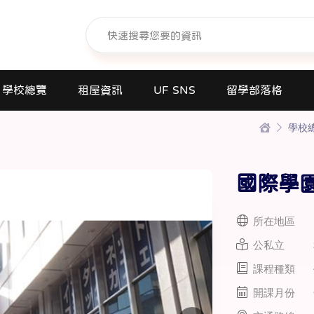
學校總覽
租屋資訊
UF SNS
留學部落格
學校
日本語學校(長短期留遊學)
大學日本語別科
國際學園
專門學校
高中課程
所在地區
短期大學
公私立
大學
課程種類
研究所
開課月份
商業日文課程