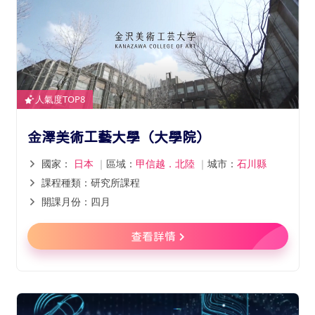
人氣度TOP8
金澤美術工藝大學（大學院）
國家：
日本
｜
區域：
甲信越．北陸
｜
城市：
石川縣
課程種類：研究所課程
開課月份：四月
查看詳情