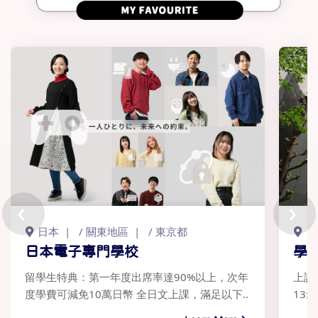
‹
›
日本
/
關東地區
/
東京都
日
日本電子專門學校
學
留學生特典：第一年度出席率達90%以上，次年
上課
度學費可減免10萬日幣 全日文上課，滿足以下..
13: