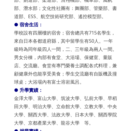
部、劍道部、柔道部、滑翔機部、機車部、風帆
部、潛水部；文化性社團有：舞團部、管樂部、書
道部、ESS、航空技術研究部、遙控模型部。
●
宿舍生活：
學校設有四層樓的宿舍；宿舍總共有715名學生，
來自日本各都道府縣，其中留學生有50人。一年
級時為同年級四人一間，二、三年級為兩人一間。
男女分棟，內部有食堂、大浴場、保健室、量販
店、交流廳。食堂有專門榮養士調配各式料理，兼
顧健康外也能享受美食；學生交流廳有自販機及撞
球桌；大浴場內有富士溶岩風呂。
●
升學實績：
金澤大學、富山大學、筑波大學、弘前大學、早稻
田大學、明治大學、立命館大學、立教大學、中央
大學、關西大學、法政大學、日本大學、關西學院
大學、京都產業大學、龍谷大學 等。