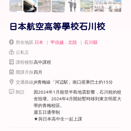
日本航空高等學校石川校
所在地區
日本
｜
甲信越．北陸
｜
石川縣
公私立
課程種類
高中課程
開課月份
四月
交通路線
JR青梅線「河辺駅」南口搭乘巴士約15分
附註
因2024年1月能登半島地震影響，石川校的校
舍毀壞。2024年4月開始暫時移到東京明星大
學的青梅校區。
週五日通學制
★與日本高中生一起上課