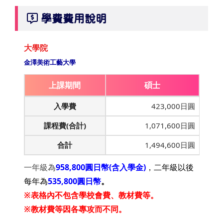
學費費用說明
大學院
金澤美術工藝大學
上課期間
碩士
入學費
423,000日圓
課程費(合計)
1,071,600日圓
合計
1,494,600日圓
一年級為
958,800
圓日幣(含入學金)
，二年級以後
每年為
5
35,
800圓日幣
。
※表格內不包含學校會費、教材費等。
※教材費等因各專攻而不同。