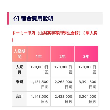
宿舍費用說明
ドーミー甲府（山梨英和專用學生會館） ( 單人房
)
入寮期
間
1年
2年
3年
入寮
170,000日
170,000日
170,000日
費
圓
圓
圓
寮費
1,131,500
2,263,000
3,394,500
日圓
日圓
日圓
合計
1,148,500
2,433,000
3,564,500
日圓
日圓
日圓