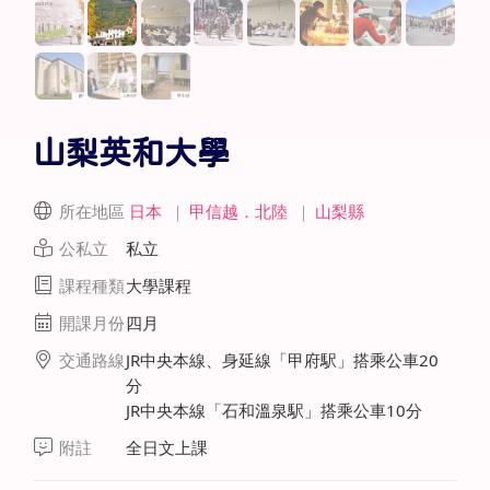
山梨英和大學
所在地區
日本
｜
甲信越．北陸
｜
山梨縣
公私立
私立
課程種類
大學課程
開課月份
四月
交通路線
JR中央本線、身延線「甲府駅」搭乘公車20
分
JR中央本線「石和溫泉駅」搭乘公車10分
附註
全日文上課