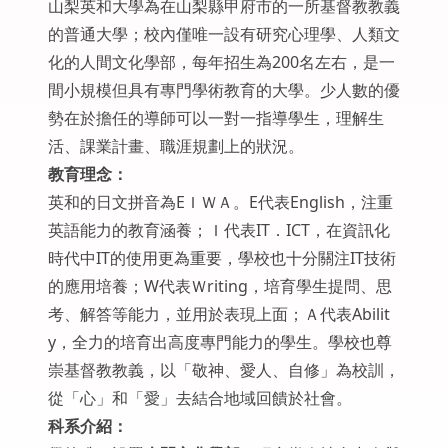
山梨英和大學為在山梨縣甲府市的一所基督教教義
的普通大學；校內僅唯一設有研究心理學、人類文
化的人間文化學部，每年招生為200名左右，是一
間小規模但具有專門學術教育的大學。少人數的優
勢在於擔任的導師可以一對一指導學生，理解生
活、課業計畫、職涯規劃上的狀況。
教育理念：
英和的日文拼音為EＩＷＡ。E代表English，注重
英語能力的教育涵養；Ｉ代表IT．ICT，在資訊化
時代中IT的使用更為重要，學校也十分關注IT技術
的應用培養；W代表Ｗriting，培育學生提問、思
考、解答等能力，並用於表現上面；Ａ代表Abilit
y，全力的培育出高度專門能力的學生。學校也尊
崇基督教教義，以「敬神、愛人、自修」為校訓，
從「心」和「愛」去結合地域回饋於社會。
科系介紹：