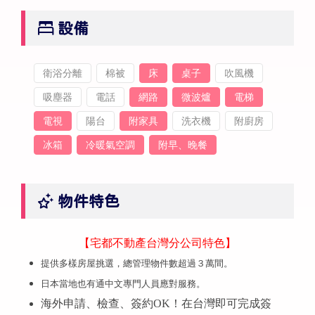
設備
衛浴分離
棉被
床
桌子
吹風機
吸塵器
電話
網路
微波爐
電梯
電視
陽台
附家具
洗衣機
附廚房
冰箱
冷暖氣空調
附早、晚餐
物件特色
【宅都不動產台灣分公司特色】
提供多樣房屋挑選，總管理物件數超過３萬間。
日本當地也有通中文專門人員應對服務。
海外申請、檢查、簽約OK！在台灣即可完成簽