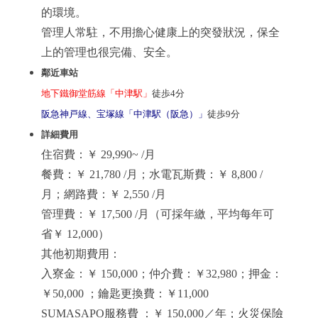
的環境。
管理人常駐，不用擔心健康上的突發狀況，保全
上的管理也很完備、安全。
鄰近車站
地下鐵御堂筋線「中津駅」
徒歩4分
阪急神戸線、宝塚線「中津駅（阪急）」
徒歩9分
詳細費用
住宿費：￥ 29,990~ /月
餐費：￥ 21,780 /月；水電瓦斯費：
￥ 8,800 /
月
；網路費：
￥ 2,550 /月
管理費：
￥ 17,500 /月（可採年繳，平均每年可
省
￥ 12,000）
其他初期費用：
入寮金：￥ 150,000；仲介費：￥32,980；押金：
￥50,000
；鑰匙更換費：
￥11,000
SUMASAPO服務費 ：
￥ 150,000／年
；火災保險