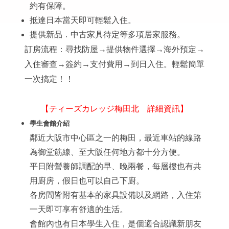
約有保障。
抵達日本當天即可輕鬆入住。
提供新品．中古家具待定等多項居家服務。
訂房流程：尋找防屋→提供物件選擇→海外預定→
入住審查→簽約→支付費用→到日入住。輕鬆簡單
一次搞定！！
【ティーズカレッジ梅田北 詳細資訊】
學生會館介紹
鄰近大阪市中心區之一的梅田，
最近車站的線路
為御堂筋線、至大阪任何地方都十分方便。
平日附營養師調配的早、晚兩餐，每層樓也有共
用廚房，假日也可以自己下廚
。
各房間皆附有基本的家具設備以及網路，入住第
一天即可享有舒適的生活。
會館內也有日本學生入住，是個適合認識新朋友