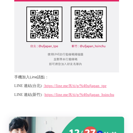
手機加入Line請點：
LINE 連結(台北) :
https://line.me/R/ti/p/%40ufjapan_tpe
LINE 連結(新竹) :
https://line.me/R/ti/p/%40ufjapan_hsinchu