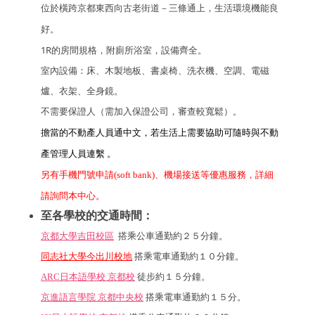
位於橫跨京都東西向古老街道－三條通上，生活環境機能良
好
。
1R的房間規格，附廁所浴室，設備齊全。
室內設備：床、木製地板、書桌椅、洗衣機、空調、電磁
爐、衣架、全身鏡。
不需要保證人（需加入保證公司，審查較寬鬆）。
擔當的不動產人員通中文，若生活上需要協助可隨時與不動
產管理人員連繫
。
另有手機門號申請(soft bank)、機場接送等優惠服務，詳細
請詢問本中心。
至各學校的交通時間：
京都大學吉田校區
搭乘公車通勤約２５分鐘。
同志社大學今出川校地
搭乘電車通勤約１０分鐘
。
ARC日本語學校 京都校
徒步約１５分鐘。
京進語言學院 京都中央校
搭乘電車通勤約１５分
。