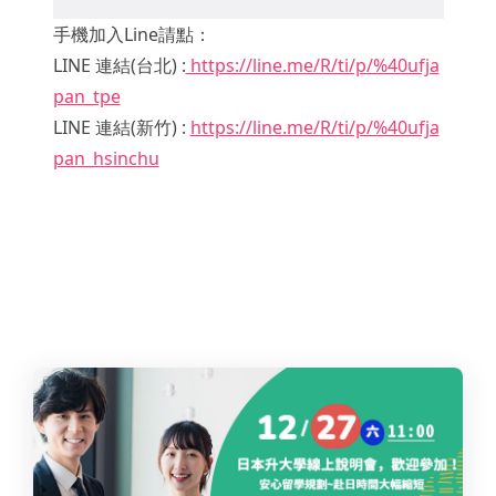
手機加入Line請點：
LINE 連結(台北) :
https://line.me/R/ti/p/%40ufja
pan_tpe
LINE 連結(新竹) :
https://line.me/R/ti/p/%40ufja
pan_hsinchu