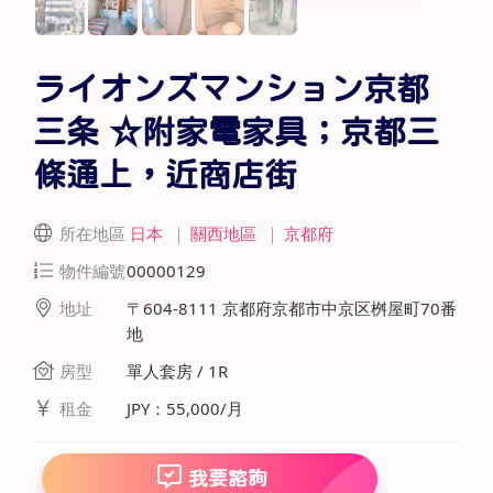
ライオンズマンション京都
三条 ☆附家電家具；京都三
條通上，近商店街
所在地區
日本
｜
關西地區
｜
京都府
物件編號
00000129
地址
〒604-8111 京都府京都市中京区桝屋町70番
地
房型
單人套房 / 1R
租金
JPY：55,000/月
我要諮詢