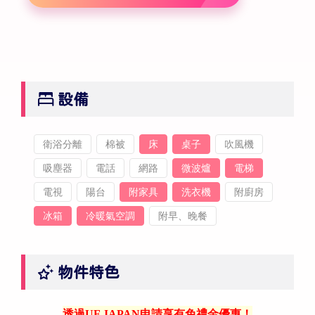
設備
衛浴分離
棉被
床
桌子
吹風機
吸塵器
電話
網路
微波爐
電梯
電視
陽台
附家具
洗衣機
附廚房
冰箱
冷暖氣空調
附早、晚餐
物件特色
透過UF JAPAN申請享有免禮金優惠！