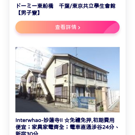
ドーミー東船橋 千葉/東京共立學生會館
【男子寮】
查看詳情
Interwhao-妙蓮寺II ☆免禮免押,初期費用
便宜；家具家電齊全；電車直通涉谷24分、
新宿30分