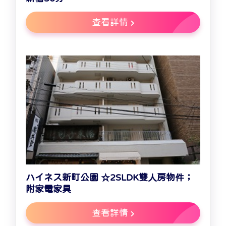
查看詳情
ハイネス新町公園 ☆2SLDK雙人房物件；
附家電家具
查看詳情