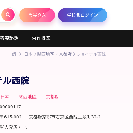
會員登入
学校側ログイン
我要諮詢
合作提案
日本
關西地區
京都府
ジョイテル西院
テル西院
日本
｜
關西地區
｜
京都府
00000117
〒615-0021 京都府京都市右京区西院三蔵町32-2
單人套房 / 1K