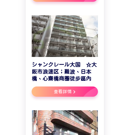
シャンクレール大国 ☆大
阪市浪速区；難波、日本
橋、心齋橋商圈徒步區內
查看詳情