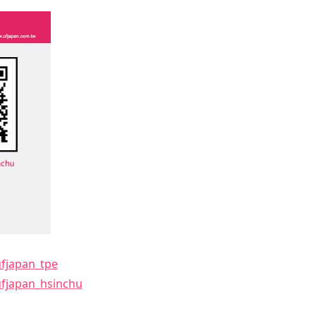
ufjapan_tpe
ufjapan_hsinchu