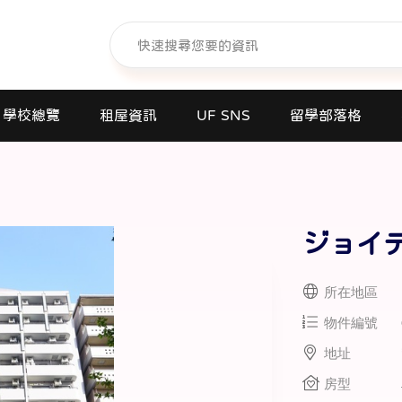
學校總覽
租屋資訊
UF SNS
留學部落格
日本語學校(長短期留遊學)
大學日本語別科
專門學校
ジョイ
高中課程
所在地區
短期大學
物件編號
大學
地址
研究所
房型
商業日文課程