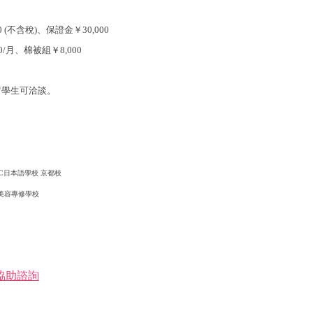
 (不含稅)
、保證金￥30,000
0/月、
棉被組
￥8,000
留學生可洽談。
RC日本語學校 京都校
美容專修學校
協助諮詢