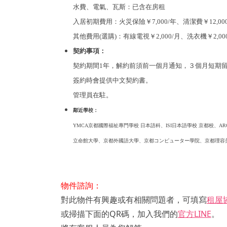
水費、電氣、瓦斯：已含在房租
入居初期費用：火災保險￥7,000/年、清潔費￥12,000
其他費用(選購)：有線電視
￥2,000/月、洗衣機￥2,00
契約事項：
契約期間1年，解約前須前一個月通知，３個月短期
簽約時會提供中文契約書。
管理員在駐。
鄰近學校：
YMCA京都國際福祉專門學校 日本語科、ISI日本語學校 京都校、A
立命館大學、京都外國語大學、京都コンピューター學院、京都理容
物件諮詢：
對此物件有興趣或有相關問題者，可填寫
租屋
或掃描下面的QR碼，加入我們的
官方LINE
。