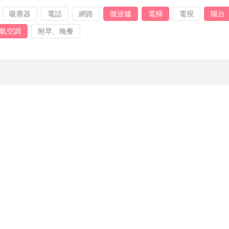
吸塵器
電話
網路
微波爐
電梯
電視
陽台
氣空調
附早、晚餐
。