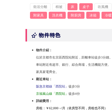
衛浴分離
棉被
床
桌子
吹風機
附家具
洗衣機
附廚房
冰箱
冷暖
物件特色
物件介紹：
位於京都市右京區西院站附近，距離
車站徒步3分鐘
車站附近有超市、銀行、綜合商場，生活機能方便。
家具家電齊全。
鄰近車站：
阪急京都線「西院站」
徒步3分
京福嵐山線「西院站」
徒歩4分
詳細費用：
房租：
￥
62,000 ~/月（依房型不同，房租也不同）