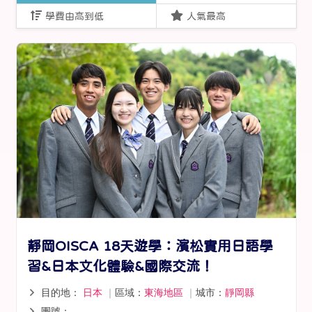
學費由高到低
人氣最高
靜岡OISCA 18天遊學：濱松實用日語學
習&日本文化體驗&國際交流！
目的地：
日本
｜
區域：
東海地區
｜
城市：
靜岡縣
團號：