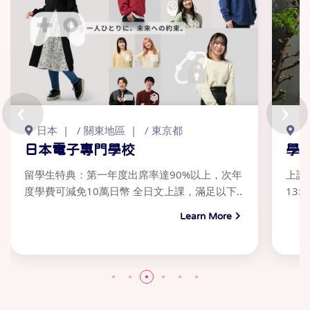
‹
›
日本
/
關東地區
/
東京都
日
日本電子專門學校
學
留學生特典：第一年度出席率達90%以上，次年
上課
度學費可減免10萬日幣 全日文上課，滿足以下..
13:
Learn More