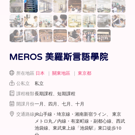
MEROS 美羅斯言語學院
所在地區
日本
｜
關東地區
｜
東京都
公私立
私立
課程種類
長期課程、短期課程
開課月份
一月、四月、七月、十月
交通路線
JR山手線・埼京線・湘南新宿ライン、 東京
メトロ丸ノ内線・有楽町線・副都心線、西武
池袋線、東武東上線「池袋駅」東口徒歩10
分