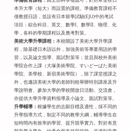
準備教育課程：
由文部科學省認可，針對希望在日
本升大學（短大）而設置的課程。準備教育課程不
僅教授日語，並設有日本留學試驗(EJU)中的考試
項目：綜合科目、英文、數學I、數學II、物理、化
學，各科的學期課程以及應考對策。
美術大學升學課程：
本校開設了美術大學升學課
程，除基礎日本語以外，加強美術等專業用語的學
習，以及論文指導、面試對策等；並且與校外美術
學院合作上課（大塚美術學院、すいどーばた美術
學院、美學校、新宿美術學院），除了課堂授課之
外，也邀請美術大學的老師到校舉辦特別講座及升
學說明會、參加大學的學校開放日活動、交流會，
亦提供大學升學資料指導及小論文、面試對策等。
升學輔導：
根據學生的志願目標及適性，採不同的
升學指導方式，制定不同的教學大綱，輔導學生在
短時間內有效率的學習、提升競爭實力。對於有意