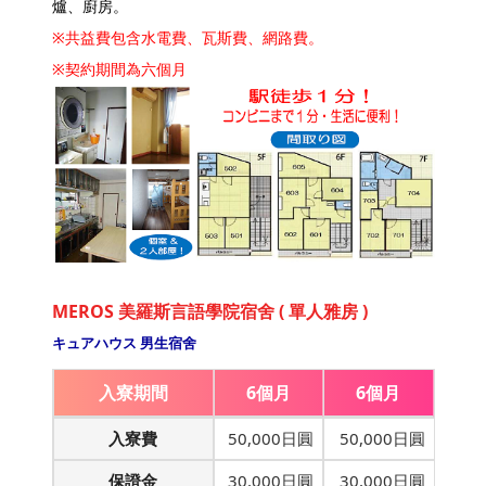
爐、廚房。
※共益費包含水電費、瓦斯費、網路費。
※契約期間為六個月
MEROS 美羅斯言語學院宿舍 ( 單人雅房 )
キュアハウス 男生宿舍
入寮期間
6個月
6個月
入寮費
50,000日圓
50,000日圓
保證金
30,000日圓
30,000日圓