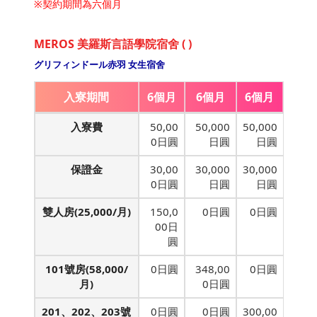
※契約期間為六個月
MEROS 美羅斯言語學院宿舍 ( )
グリフィンドール赤羽 女生宿舍
入寮期間
6個月
6個月
6個月
入寮費
50,00
50,000
50,000
0日圓
日圓
日圓
保證金
30,00
30,000
30,000
0日圓
日圓
日圓
雙人房(25,000/月)
150,0
0日圓
0日圓
00日
圓
101號房(58,000/
0日圓
348,00
0日圓
月)
0日圓
201、202、203號
0日圓
0日圓
300,00