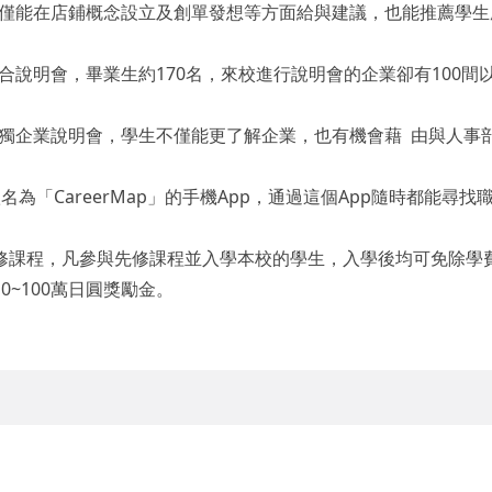
僅能在店鋪概念設立及創單發想等方面給與建議，也能推薦學生
說明會，畢業生約170名，來校進行說明會的企業卻有100間
獨企業說明會，學生不僅能更了解企業，也有機會藉 由與人事
款名為「CareerMap」的手機App，通過這個App隨時都能尋找
。
修課程，凡參與先修課程並入學本校的學生，入學後均可免除學
~100萬日圓獎勵金。