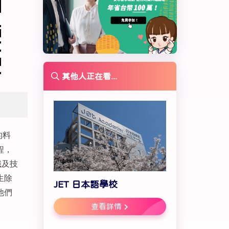
其他人正在看...
的料
程，
識及技
生除
JET 日本語學校
他們
查看詳情