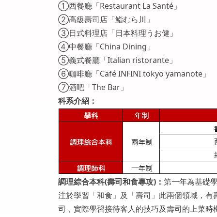
①西餐廳「Restaurant La Santé」
②高級壽司店「鮨むら川」
③日式料理店「日本料理うお健」
④中餐廳「China Dining」
⑤義式餐廳「Italian ristorante」
⑥咖啡廳「Café INFINI tokyo yamanote」
⑦酒吧「The Bar」
科系介紹：
調理綜合本科(壽司和食專攻)
：
第一年為基礎
注於學習「和食」及「壽司」此兩個領域，有
司，實際學習接待客人的技巧及壽司的上菜時