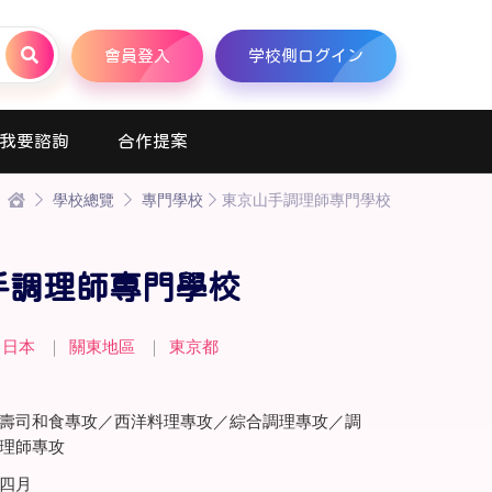
會員登入
学校側ログイン
我要諮詢
合作提案
學校總覽
專門學校
東京山手調理師專門學校
手調理師專門學校
日本
｜
關東地區
｜
東京都
壽司和食專攻／西洋料理專攻／綜合調理專攻／調
理師專攻
四月