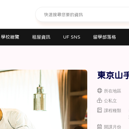
學校總覽
租屋資訊
UF SNS
留學部落格
日本語學校(長短期留遊學)
大學日本語別科
東京山
專門學校
高中課程
所在地區
短期大學
公私立
大學
課程種類
研究所
商業日文課程
開課月份