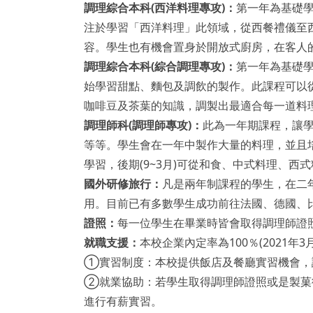
調理綜合本科(西洋料理專攻)
：
第一年為基礎
注於學習「西洋料理」此領域，從西餐禮儀至
容。學生也有機會置身於開放式廚房，在客人
調理綜合本科(綜合調理專攻)
：
第一年為基礎
始學習甜點、麵包及調飲的製作。此課程可以
咖啡豆及茶葉的知識，調製出最適合每一道料
調理師科(調理師專攻)
：
此為一年期課程，讓
等等。學生會在一年中製作大量的料理，並且培
學習，後期(9~3月)可從和食、中式料理、
國外研修旅行：
凡是兩年制課程的學生，在二
用。目前已有多數學生成功前往法國、德國、
證照：
每一位學生在畢業時皆會取得調理師證
就職支援：
本校企業內定率為100％(2021
①實習制度：本校提供飯店及餐廳實習機會，
②就業協助：若學生取得調理師證照或是製菓
進行有薪實習。