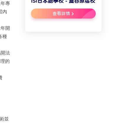
ISI日本語學校 - 澀谷原宿校
二年專
習內
查看詳情
二年開
各種
品開法
料理的
費
術並