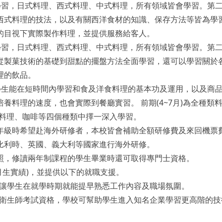
學習，日式料理、西式料理、中式料理，所有領域皆會學習。第
西式料理的技法，以及有關西洋食材的知識、保存方法等皆為學
的目視下實際製作料理，並提供服務給客人。
學習，日式料理、西式料理、中式料理，所有領域皆會學習。第
從製菓技術的基礎到甜點的擺盤方法全面學習，還可以學習關於
理的飲品。
學生能在短時間內學習和食及洋食料理的基本功及運用，以及商
養料理的速度，也會實際到餐廳實習。 前期(4~7月)為全種類
西式料理、咖啡等四個種類中擇一深入學習。
年級時希望赴海外研修者，本校皆會補助全額研修費及來回機票
比利時、英國、義大利等國家進行海外研修。
照，修讀兩年制課程的學生畢業時還可取得專門士資格。
年3月生實績)，並提供以下的就職支援。
讓學生在就學時期就能提早熟悉工作內容及職場氛圍。
衛生師考試資格，學校可幫助學生進入知名企業學習更高階的技