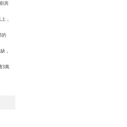
廚房
以上，
部的
職缺，
費3萬