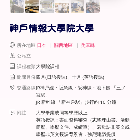
神戶情報大學院大學
所在地區
日本
｜
關西地區
｜
兵庫縣
公私立
課程種類
大學院課程
開課月份
四月(日語授課)、十月 (英語授課)
交通路線
JR神戸線・阪急線・阪神線・地下鐵 「三ノ
宮駅」
JR 新幹線 「新神戶駅」步行約 10 分鐘
附註
大學畢業或同等學歷以上
英語授課：書面資料審查（志望理由書、活動
簡歷、學歷文件、成績單）、若母語非英文或
學歷非英文授課背景者，強烈建議提供