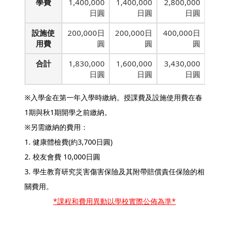
學費
1,400,000
1,400,000
2,800,000
日圓
日圓
日圓
設施使
200,000日
200,000日
400,000日
用費
圓
圓
圓
合計
1,830,000
1,600,000
3,430,000
日圓
日圓
日圓
※入學金在第一年入學時繳納。授課費及設施使用費在春
1期與秋1期開學之前繳納。
※另需繳納的費用：
1.
健康體檢費(約3,700日圓)
2.
校友會費 10,000日
圓
3.
學生教育研究災害傷害保險及其附帶賠償責任保險的相
關費用。
*課程和費用異動以學校實際公佈為準*