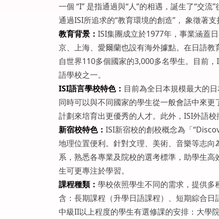
一個 “I” 是指通過與“人”的相遇，誕生了“交
通過ISI所追求的“教育環境的創造”， 象徵著支
教育背景：
ISI集團成立於1977年，事業
京、上海、愛爾蘭也設有海外據點。在日語教
自世界110多個國家的3,000多名學生。目前
語學校之一。
ISI語言學校特色：
目前為全日本規模最大的日
同時可以與不同國家的學生從一般會話中來更了
計劃來培育出更優秀的人才。此外，ISI外語
新宿校特色：
ISI新宿校的創校概念為「“Disc
地理位置便利。針對文理、美術、音樂等志向
系，熟悉各專業及院校的選考標準，助學生高
生可更專注於學習。
課程種類：
學校依照學生不同的需求，提供多
含：長期課程（升學日語課程）、短期綜合日
中級II以上程度的學生有選修課的安排：大學