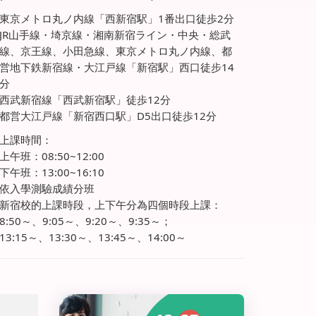
東京メトロ丸ノ内線「西新宿駅」1番出口徒歩2分
JR山手線・埼京線・湘南新宿ライン・中央・総武
線、京王線、小田急線、東京メトロ丸ノ内線、都
営地下鉄新宿線・大江戸線「新宿駅」西口徒步14
分
西武新宿線「西武新宿駅」徒歩12分
都営大江戸線「新宿西口駅」D5出口徒歩12分
上課時間：
上午班：08:50~12:00
下午班：13:00~16:10
依入學測驗成績分班
新宿校的上課時段，上下午分為四個時段上課：
8:50～、9:05～、9:20～、9:35～；
13:15～、13:30～、13:45～、14:00～