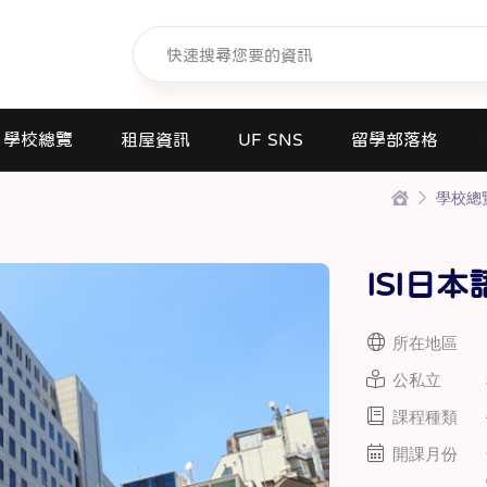
學校總覽
租屋資訊
UF SNS
留學部落格
學校總
日本語學校(長短期留遊學)
大學日本語別科
ISI日本
專門學校
高中課程
所在地區
短期大學
公私立
大學
課程種類
研究所
開課月份
商業日文課程