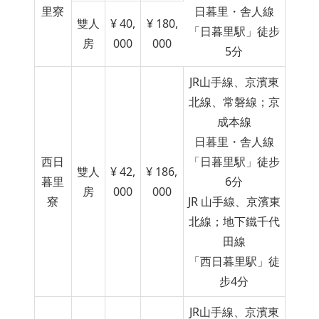
里寮
日暮里・舎人線
雙人
¥ 40,
¥ 180,
「日暮里
駅
」徒步
房
000
000
5分
JR山手線、京濱東
北線、常磐線；京
成本線
日暮里・舎人線
西日
「日暮里
駅
」徒步
雙人
¥ 42,
¥ 186,
暮里
6分
房
000
000
寮
JR 山手線、京濱東
北線；地下鐵千代
田線
「西日暮里
駅
」徒
步4分
JR山手線、京濱東