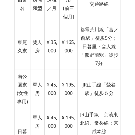
交通路線
名
類型
／月
(前三
個月)
都電荒川線「宮ノ
前駅」徒歩5分；
東尾
雙人
¥ 35,
¥ 165,
日暮里・舎人線
久寮
房
000
000
「熊野前駅」徒歩
7分
南公
園寮
單人
¥ 45,
¥ 195,
JR山手線「鶯谷
(女性
房
000
000
駅
」徒步５分
專用)
JR山手線、京濱東
單人
¥ 45,
¥ 195,
北線、常磐線；京
房
000
000
日暮
成本線