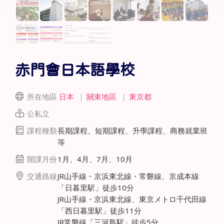
赤門會日本語學校
所在地區
日本
｜
關東地區
｜
東京都
公私立
課程種類
長期課程、短期課程、升學課程、商務就業班
等
開課月份
1月、4月、7月、10月
交通路線
JR山手線・京浜東北線・常磐線、京成本線
「日暮里駅」徒歩10分
JR山手線・京浜東北線、東京メトロ千代田線
「西日暮里駅」徒歩11分
JR常磐線「三河島駅」徒歩5分