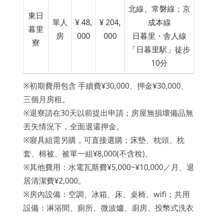
北線、常磐線；京
東日
單人
¥ 48,
¥ 204,
成本線
暮里
房
000
000
日暮里・舎人線
寮
「日暮里
駅
」徒步
10分
※初期費用包含 手續費
¥30,000、押金
¥30,000、
三個月房租。
※退寮請在30天以前提出申請；房屋無損壞備品無
丟失情況下，全面退還押金。
※寢具組需另購，可直接選購；床墊、枕頭、枕
套、棉被、被單一組
¥8,000(不含稅)。
※其他費用：水電瓦斯費¥5,000~¥10,000／月、退
居清潔費¥2,000。
※房內設備：空調、冰箱、床、桌椅、wifi；共用
設備：淋浴間、廁所、微波爐、廚房、投幣式洗衣