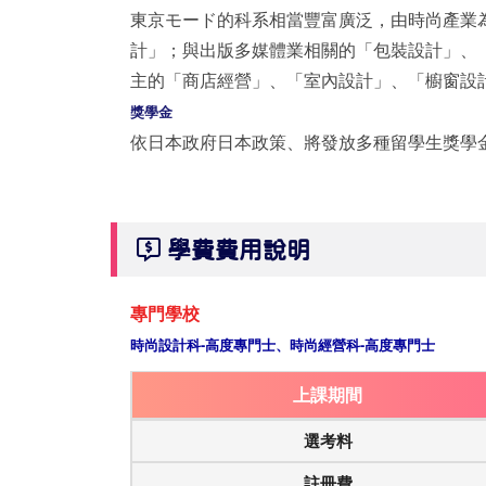
東京モード的科系相當豐富廣泛，由時尚產業
計」；與出版多媒體業相關的「包裝設計」、
主的「商店經營」、「室內設計」、「櫥窗設
獎學金
依日本政府日本政策、將發放多種留學生獎學
學費費用說明
專門學校
時尚設計科-高度專門士、時尚經營科-高度專門士
上課期間
選考料
註冊費