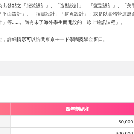
為出發點之「服裝設計」、「造型設計」、「髮型設計」、「美
「平面設計」、「插畫設計」「網頁設計」；或是以實體營運層
計」等……。尚有未了海外學生而開設的「線上通訊課程」。
金，詳細情形可以詢問東京モード學園獎學金窗口。
四年制總和
30,00
300,00