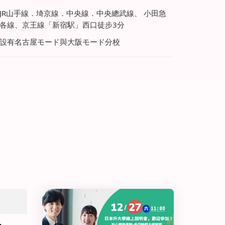
JR山手線．埼京線．中央線．中央總武線、 小田急
各線、京王線「新宿駅」西口徒步3分
設有名古屋モード與大阪モード分校