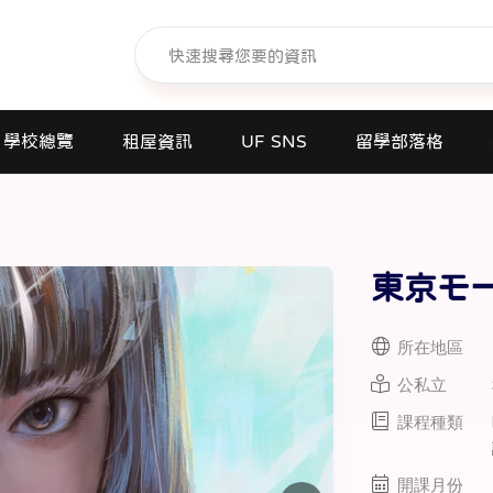
學校總覽
租屋資訊
UF SNS
留學部落格
日本語學校(長短期留遊學)
大學日本語別科
東京モ
專門學校
高中課程
所在地區
短期大學
公私立
大學
課程種類
研究所
商業日文課程
開課月份