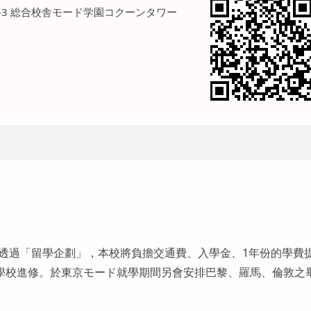
-7-3 総合校舎モード学園コクーンタワー
。透過「留學企劃」，本校將負擔交通費、入學金、1年份的學費
學校進修。於東京モード就學期間另會安排巴黎、羅馬、倫敦之