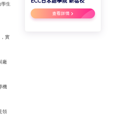
ECC日本語學院 新宿校
助學生
查看詳情
習，實
與廠
導機
見領