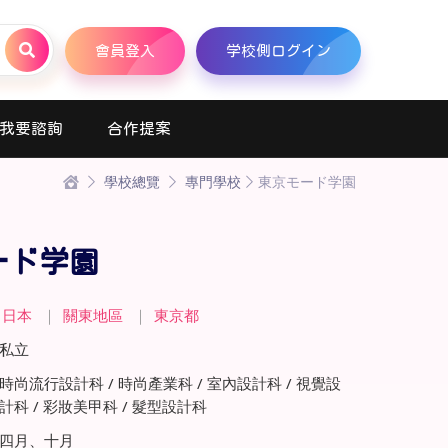
會員登入
学校側ログイン
我要諮詢
合作提案
學校總覽
專門學校
東京モード学園
ード学園
日本
｜
關東地區
｜
東京都
私立
時尚流行設計科 / 時尚產業科 / 室內設計科 / 視覺設
計科 / 彩妝美甲科 / 髮型設計科
四月、十月