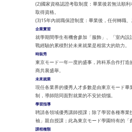
(2)國家資格認證考取制度：畢業後若無法順
取得資格。
(3)15年內就職保證制度：畢業後，任何轉職
企業實習
就學期間學生有機會參加「服飾」、「室內設
戰經驗的累積對於未來就業是相當大的助力。
時裝秀
東京モード一年一度的盛事，跨科系合作打造
商共襄盛舉。
未來就業
現任各業界的優秀人才多數是由東京モード畢
制，導師陪同面對就業的不安於煩惱。
學習指導
聘請各領域優秀講師授課；除了學習各種專業
袖」親自授課；此為東京モード學園特有的「
課程種類