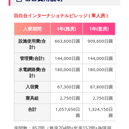
目白台インターナショナルビレッジ ( 單人房 )
入寮期間
1年(雅房)
1年(套房)
設施使用費(合
663,600日圓
909,600日圓
計)
管理費(合計)
144,000日圓
144,000日圓
水電網路費(合
180,000日圓
180,000日圓
計)
入宿費
67,300日圓
87,800日圓
寢具組
2,750日圓
2,750日圓
合計
1,057,650日
1,324,150日
圓
圓
房間數：857間（雅房704間+套房152間+身障用