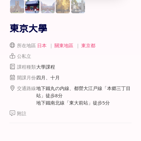
東京大學
所在地區
日本
｜
關東地區
｜
東京都
公私立
課程種類
大學課程
開課月份
四月、十月
交通路線
地下鐵丸の内線、都營大江戸線「本郷三丁目
站」徒歩8分
地下鐵南北線「東大前站」徒步5分
附註