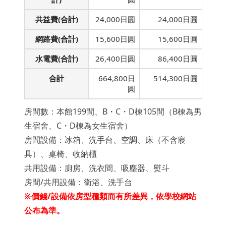
共益費(合計)
24,000日圓
24,000日圓
網路費(合計)
15,600日圓
15,600日圓
水電費(合計)
26,400日圓
86,400日圓
合計
664,800日
514,300日圓
圓
房間數：本館199間、B・C・D棟105間（B棟為男
生宿舍、C・D棟為女生宿舍）
房間設備：冰箱、洗手台、空調、床（不含寢
具）、桌椅、收納櫃
共用設備：廚房、洗衣間、吸塵器、熨斗
房間/共用設備：衛浴、洗手台
※價錢/設備依房型種類而有所差異，依學校網站
公布為準。