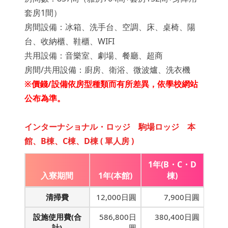
套房1間）
房間設備：冰箱、洗手台、空調、床、桌椅、陽
台、收納櫃、鞋櫃、WIFI
共用設備：音樂室、劇場、餐廳、超商
房間/共用設備：廚房、衛浴、微波爐、洗衣機
※價錢/設備依房型種類而有所差異，依學校網站
公布為準。
インターナショナル・ロッジ 駒場ロッジ 本
館、B棟、C棟、D棟 ( 單人房 )
1年(B・C・D
入寮期間
1年(本館)
棟)
清掃費
12,000日圓
7,900日圓
設施使用費(合
586,800日
380,400日圓
計)
圓