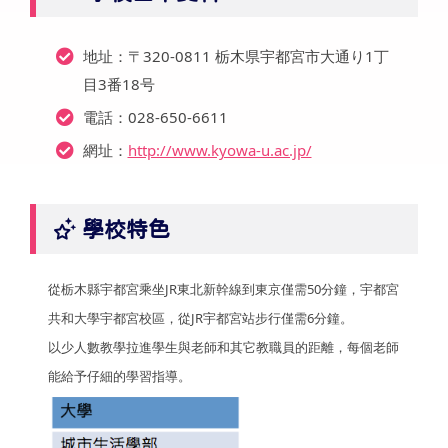
地址：〒320-0811 栃木県宇都宮市大通り1丁
目3番18号
電話：028-650-6611
網址：
http://www.kyowa-u.ac.jp/
學校特色
從栃木縣宇都宮乘坐JR東北新幹線到東京僅需50分鐘，宇都宮
共和大學宇都宮校區，從JR宇都宮站步行僅需6分鐘。
以少人數教學拉進學生與老師和其它教職員的距離，每個老師
能給予仔細的學習指導。