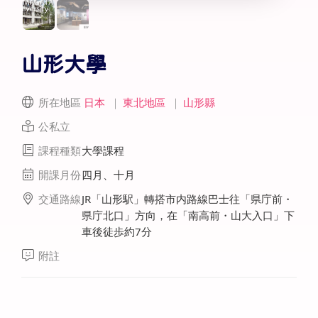
山形大學
所在地區
日本
｜
東北地區
｜
山形縣
公私立
課程種類
大學課程
開課月份
四月、十月
交通路線
JR「山形駅」轉搭市内路線巴士往「県庁前・
県庁北口」方向，在「南高前・山大入口」下
車後徒歩約7分
附註