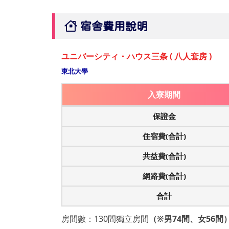
宿舍費用說明
ユニバーシティ・ハウス三条 ( 八人套房 )
東北大學
入寮期間
保證金
住宿費(合計)
共益費(合計)
網路費(合計)
合計
房間數：130間獨立房間
（※男74間、女56間