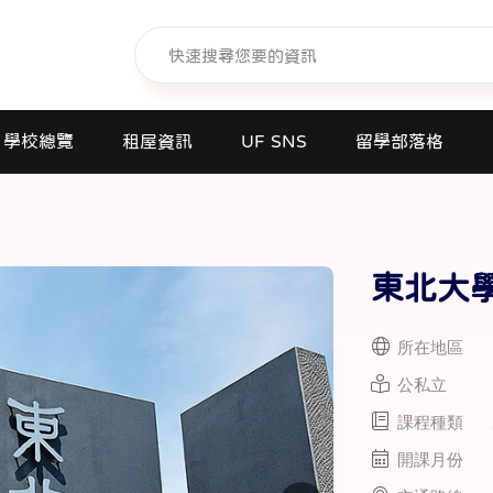
學校總覽
租屋資訊
UF SNS
留學部落格
日本語學校(長短期留遊學)
大學日本語別科
東北大
專門學校
高中課程
所在地區
短期大學
公私立
大學
課程種類
研究所
開課月份
商業日文課程