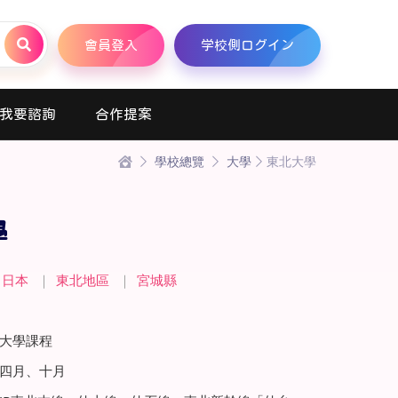
會員登入
学校側ログイン
我要諮詢
合作提案
學校總覽
大學
東北大學
學
日本
｜
東北地區
｜
宮城縣
大學課程
四月、十月