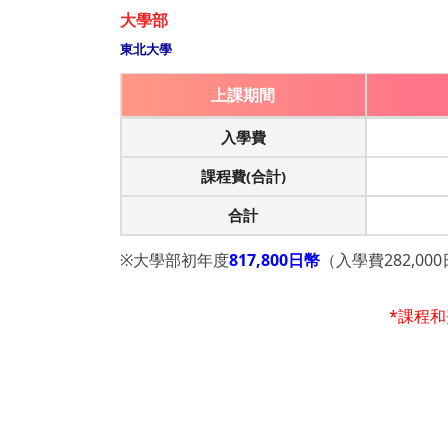
大學部
東北大學
上課期間
入學費
課程費(合計)
合計
※大學部初年度
817,800日幣
（入學費282,00
*課程