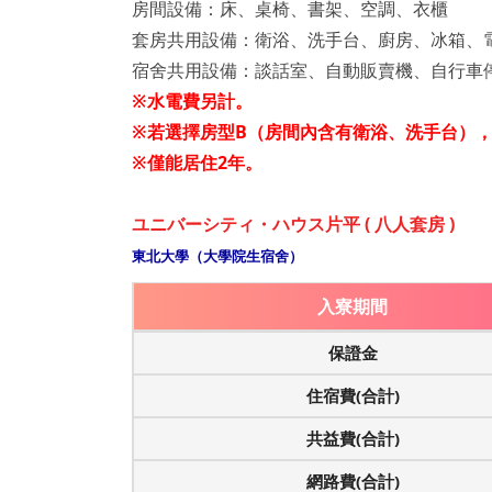
房間設備：床、桌椅、書架、空調、衣櫃
套房共用設備：衛浴、洗手台、廚房、冰箱、
宿舍共用設備：談話室、自動販賣機、自行車
※水電費另計。
※若選擇房型B（房間內含有衛浴、洗手台），則住
※僅能居住2年。
ユニバーシティ・ハウス片平 ( 八人套房 )
東北大學（大學院生宿舍）
入寮期間
保證金
住宿費(合計)
共益費(合計)
網路費(合計)