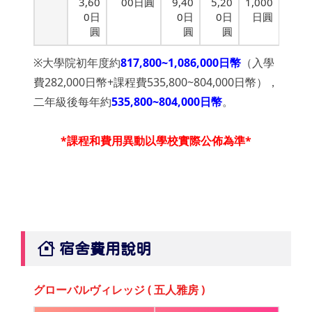
3,60
00日圓
9,40
5,20
1,000
0日
0日
0日
日圓
圓
圓
圓
※大學院初年度約
817,800~1,086,000日幣
（入學
費282,000日幣+課程費535,800~804,000日幣），
二年級後每年約
535,800~804,000日幣
。
*課程和費用異動以學校實際公佈為準*
宿舍費用說明
グローバルヴィレッジ ( 五人雅房 )