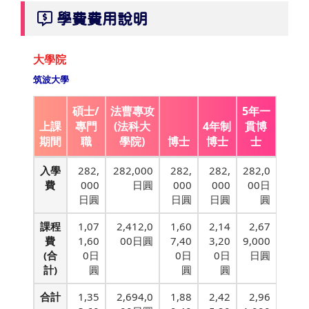
學費費用說明
大學院
筑波大學
碩士/
法曹專攻
5年一
上課
專門
(法科大
4年制
貫博
期間
職
學院)
博士
博士
士
入學
282,
282,000
282,
282,
282,0
費
000
日圓
000
000
00日
日圓
日圓
日圓
圓
課程
1,07
2,412,0
1,60
2,14
2,67
費
1,60
00日圓
7,40
3,20
9,000
(合
0日
0日
0日
日圓
計)
圓
圓
圓
合計
1,35
2,694,0
1,88
2,42
2,96