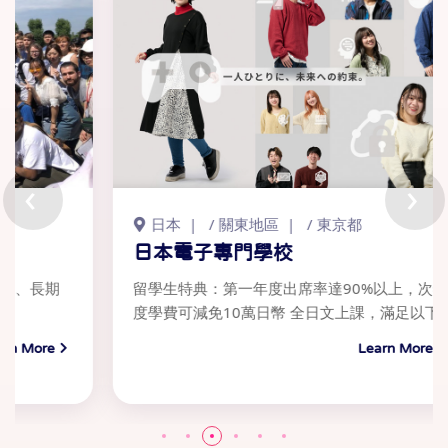
‹
›
日本
/
關東地區
/
東京都
日
日本電子專門學校
學
留學生特典：第一年度出席率達90%以上，次年
上課
度學費可減免10萬日幣 全日文上課，滿足以下..
13:
Learn More