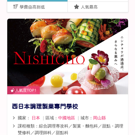
學費由高到低
人氣最高
人氣度TOP1
西日本調理製菓專門學校
國家：
日本
｜
區域：
中國地區
｜
城市：
岡山縣
課程種類：綜合調理專攻科／製菓・麵包科／甜點・調理
雙修科／調理師科／甜點科