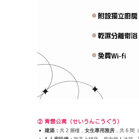
② 青雲公寓（せいうんこうぐう）
建築：
共 2 層樓，
女生專用雅房
，共 6 間
1 人房設備：
架高上鋪床、房內個人冰箱、