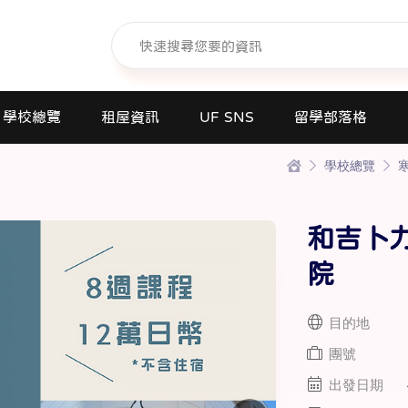
學校總覽
租屋資訊
UF SNS
留學部落格
學校總覽
日本語學校(長短期留遊學)
大學日本語別科
和吉卜
專門學校
高中課程
院
短期大學
目的地
大學
團號
研究所
出發日期
商業日文課程