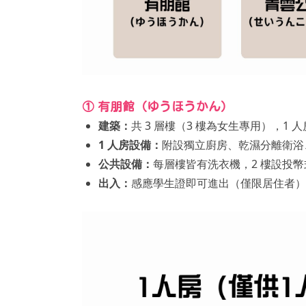
① 有朋館（ゆうほうかん）
建築：
共 3 層樓（3 樓為女生專用），1 人房 
1 人房設備：
附設獨立廚房、乾濕分離衛浴、免
公共設備：
每層樓皆有洗衣機，2 樓設投幣式烘
出入：
感應學生證即可進出（僅限居住者）