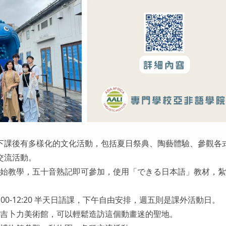
下課後有多樣化的文化活動，包括夏日祭典、陶藝體驗、參觀各
交流活動。
始教學，五十音熟記即可參加，使用「できる日本語」教材，紮
:00-12:20 半天日語課，下午自由安排，週五則是課外活動日。
吉卜力美術館，可以輕鬆造訪這個動畫迷的聖地。