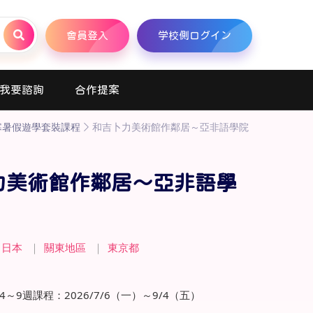
會員登入
学校側ログイン
我要諮詢
合作提案
寒暑假遊學套裝課程
和吉卜力美術館作鄰居～亞非語學院
力美術館作鄰居～亞非語學
日本
｜
關東地區
｜
東京都
4～9週課程：2026/7/6（一）～9/4（五）