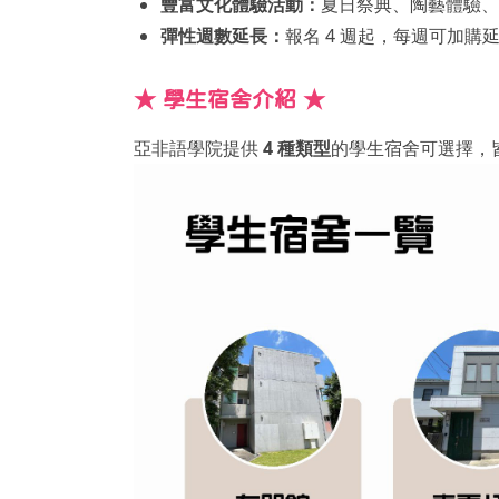
豐富文化體驗活動：
夏日祭典、陶藝體驗、
彈性週數延長：
報名 4 週起，每週可加購
★ 學生宿舍介紹 ★
亞非語學院提供
4 種類型
的學生宿舍可選擇，皆位