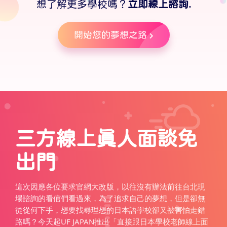
想了解更多學校嗎？
立即線上諮詢.
開始您的夢想之路
三方線上真人面談免
出門
這次因應各位要求官網大改版，以往沒有辦法前往台北現
場諮詢的看倌們看過來，為了追求自己的夢想，但是卻無
從從何下手，想要找尋理想的日本語學校卻又被害怕走錯
路嗎？今天起UF JAPAN推出「直接跟日本學校老師線上面