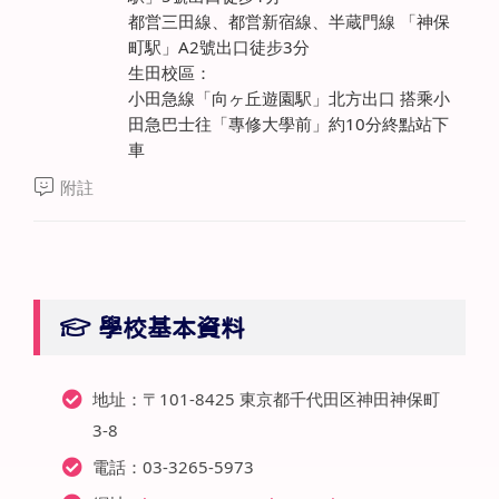
都営三田線、都営新宿線、半蔵門線 「神保
町駅」A2號出口徒步3分
生田校區：
小田急線「向ヶ丘遊園駅」北方出口 搭乘小
田急巴士往「專修大學前」約10分終點站下
車
附註
學校基本資料
地址：〒101-8425 東京都千代田区神田神保町
3-8
電話：03-3265-5973