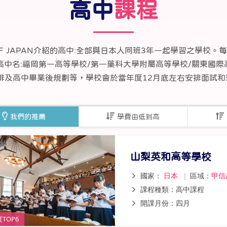
高中
課程
線上課程
寒暑假遊學套裝課程
打工度假
 JAPAN介紹的高中:全部與日本人同班3年一起學習之學校
-630 入學高中名:福岡第一高等學校/第一藥科大學附屬高等學校/關東
及高中畢業後規劃等，學校會於當年度12月底左右安排面試和筆試
我們的推薦
學費由低到高
山梨英和高等學校
國家：
日本
｜
區域：
甲信
課程種類：高中課程
開課月份：四月
TOP6