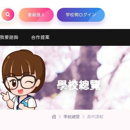
會員登入
学校側ログイン
我要諮詢
合作提案
學校總覽
學校總覽
高中課程