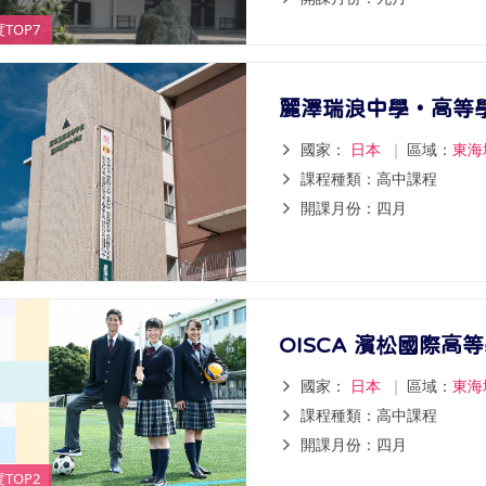
TOP7
麗澤瑞浪中學・高等
國家：
日本
｜
區域：
東海
課程種類：高中課程
開課月份：四月
OISCA 濱松國際高
國家：
日本
｜
區域：
東海
課程種類：高中課程
開課月份：四月
TOP2