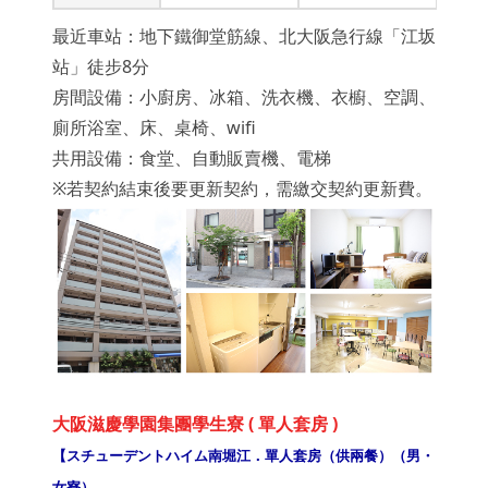
最近車站：地下鐵御堂筋線、北大阪急行線「江坂
站」徒步8分
房間設備：小廚房、冰箱、洗衣機、衣櫥、空調、
廁所浴室、床、桌椅、wifi
共用設備：食堂、自動販賣機、電梯
※若契約結束後要更新契約，需繳交契約更新費。
大阪滋慶學園集團學生寮 ( 單人套房 )
【スチューデントハイム南堀江．單人套房（供兩餐）（男・
女寮）