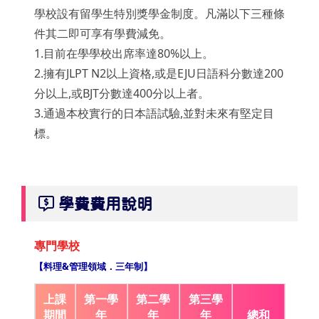
學校設有留學生特別獎學金制度。凡滿以下三種條
件其二即可享有學費減免。
1.目前在學學校出席率達80%以上。
2.擁有JLPT N2以上資格,或是EJU日語科分數達200
分以上,或BJT分數達400分以上者。
3.通過本校實行的日本語試驗,並對未來有堅定目
標。
學費費用說明
專門學校
【料理&管理領域．三年制】
上課
第一學
第二學
第三學
期間
年
年
年
總和