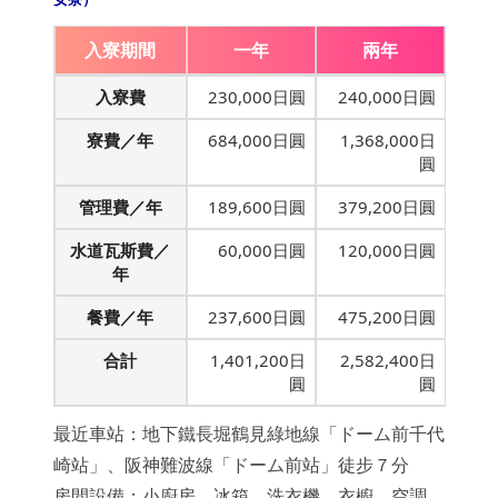
入寮期間
一年
兩年
入寮費
230,000日圓
240,000日圓
寮費／年
684,000日圓
1,368,000日
圓
管理費／年
189,600日圓
379,200日圓
水道瓦斯費／
60,000日圓
120,000日圓
年
餐費／年
237,600日圓
475,200日圓
合計
1,401,200日
2,582,400日
圓
圓
最近車站：地下鐵長堀鶴見綠地線「ドーム前千代
崎站」、阪神難波線「ドーム前站」徒步７分
房間設備：小廚房、冰箱、洗衣機、衣櫥、空調、