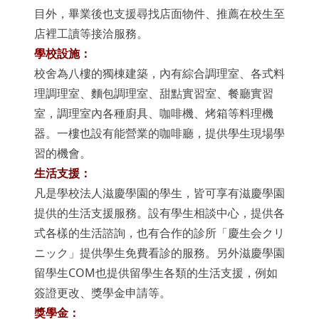
目外，畢業後也支援尋找店面物件、推薦在校生至
店裡工讀等接洽服務。
學校設施：
校舍為八樓的獨棟建築，內有綜合調理室、各式料
理調理室、麵包調理室、甜點實習室、餐廳實習
室，調理室內各種廚具、咖啡機、烤箱等料理機
器。一樓也設有能營業的咖啡廳，提供學生現場學
習的機會。
生活支援：
凡是學校法人滋慶學園的學生，皆可享有滋慶學園
提供的生活支援服務。設有學生相談中心，提供各
式各樣的生活諮詢，也有合作的診所「慶生会クリ
ニック」提供學生免費看診的服務。另外滋慶學園
留學生COM也提供留學生各類的生活支援，例如
簽證更改、獎學金申請等。
獎學金：