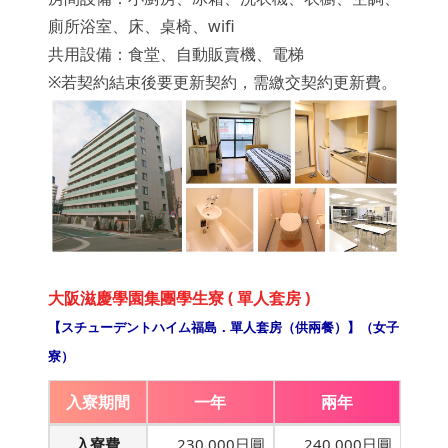
廁所浴室、床、桌椅、wifi
共用設備：食堂、自動販賣機、電梯
※若契約結束後要更新契約，需繳交契約更新費。
大阪滋慶學園集團學生寮 ( 單人套房 )
【スチューデントハイム福島．單人套房（供兩餐）】（女子
寮）
入寮期間
一年
兩年
入寮費
230,000日圓
240,000日圓