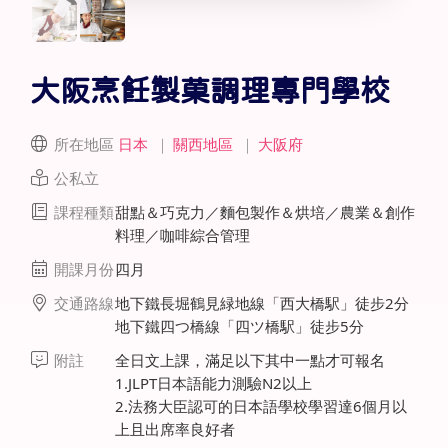
大阪烹飪製菓調理專門學校
所在地區
日本
｜
關西地區
｜
大阪府
公私立
課程種類
甜點＆巧克力／麵包製作＆烘培／農業＆創作
料理／咖啡綜合管理
開課月份
四月
交通路線
地下鐵長堀鶴見緑地線「西大橋駅」徒步2分
地下鐵四つ橋線「四ツ橋駅」徒步5分
附註
全日文上課，滿足以下其中一點才可報名
1.JLPT日本語能力測驗N2以上
2.法務大臣認可的日本語學校學習達6個月以
上且出席率良好者