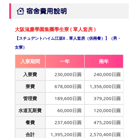
宿舍費用說明
大阪滋慶學園集團學生寮 ( 單人套房 )
【スチュデントハイム江坂Ⅱ．單人套房（供兩餐）】（男・
女寮）
入寮期間
一年
兩年
入寮費
230,000日圓
240,000日圓
寮費
678,000日圓
1,356,000日圓
管理費
189,600日圓
379,200日圓
水道瓦斯費
60,000日圓
120,000日圓
餐費
237,600日圓
475,200日圓
合計
1,395,200日圓
2,570,400日圓