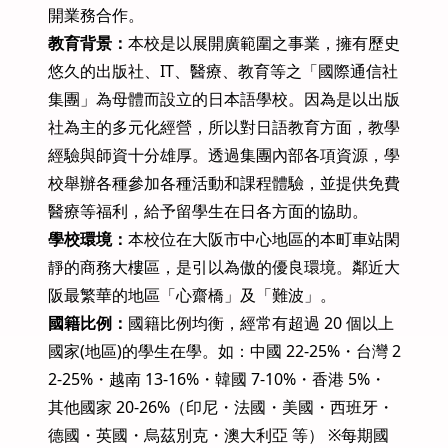
開業務合作。
教育背景：
本校是以展開廣範圍之事業，擁有歷史
悠久的出版社、IT、醫療、教育等之「國際通信社
集團」為母體而設立的日本語學校。因為是以出版
社為主的多元化經營，所以對日語教育方面，教學
經驗與師資十分雄厚。透過集團內部各項資源，學
校舉辦各種參加各種活動和課程體驗，並提供免費
醫療等福利，給予留學生在日各方面的協助。
學校環境：
本校位在大阪市中心地區的本町車站閑
靜的商務大樓區，是引以為傲的優良環境。鄰近大
阪最繁華的地區「心齋橋」及「難波」。
國籍比例：
國籍比例均衡，經常有超過 20 個以上
國家(地區)的學生在學。如：中國 22-25%・台灣 2
2-25%・越南 13-16%・韓國 7-10%・香港 5%・
其他國家 20-26%（印尼・法國・美國・西班牙・
德國・英國・烏茲別克・澳大利亞 等） ※每期國