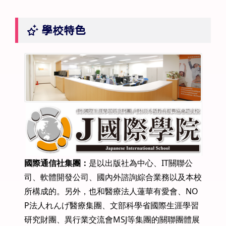
學校特色
國際通信社集團：
是以出版社為中心、IT關聯公
司、軟體開發公司、國內外諮詢綜合業務以及本校
所構成的。另外，也和醫療法人蓮華有愛會、NO
P法人れんげ醫療集團、文部科學省國際生涯學習
研究財團、異行業交流會MSJ等集團的關聯團體展