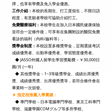
擇，也享有學費及免入學金優惠。
工作介紹：
本校的長期生、打工度假生，不限日語
程度，有意願者學校可協助介紹打工。
免費醫療福利：
本校學生在加入日本國民健康保險
並符合一定條件後，可享有在集團附設的醫院免費
看診的福利（內科/齒科等）。
獎學金制度：
本校設置多種獎學金，定期選拔考試
成績優秀者、出勤率優秀者、學習態度優秀者。
◆ JASSO外國人留學生學習獎勵費－￥30,000日
圓/月 (一年)
◆ 其他獎學金－1~3等級獎學金、成績出席優秀
獎、成績優秀獎、出席優秀獎等，
若符合條件會在
畢業時一次頒發。
★ 指定校推薦入學實績：
◆ 專門學校－日本電腦專門學校、東京工科專門
學校、滋慶學園COMグルプ等多所學校。