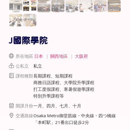
J國際學院
所在地區
日本
｜
關西地區
｜
大阪府
公私立
私立
課程種類
長期課程、短期課程
商務日語課程、大學院升學課程
打工度假課程、寒暑假遊學課程
特別升學課程等
開課月份
一月、四月、七月、十月
交通路線
Osaka Metro御堂筋線・中央線・四つ橋線
「本町駅」21番出口徒歩2分