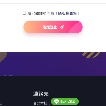
我已閱讀並同意「
隱私權政策
」
確定送出
連絡先
友だち追加
台北本社：
日