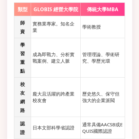
類型
GLOBIS 經營大學院
傳統大學MBA
師
實務業專家。知名企
學術教授
業
資
學
習
成為即戰力、分析實
管理理論、學術研
戰案例、建立人脈
究、學歷光環
重
點
校
友
龐大且活躍的跨產業
歷史悠久、保守但
校友會
強大的企業派閥
網
路
認
通常具備AACSB或E
日本文部科學省認證
QUIS國際認證
證