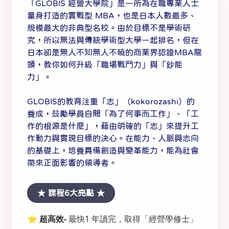
「GLOBIS 經營大學院」是一所為在職專業人士
量身打造的實戰型 MBA，也是日本人數最多、
規模最大的非典型名校。由於目標不是學術研
究，所以無法與傳統學術型大學一起排名，但在
日本卻是無人不知無人不曉的商業界認證MBA龍
頭，教你如何升級「職場戰鬥力」與「鈔能
力」。
GLOBIS的教育注重「志」（kokorozashi）的
養成，鼓勵學員自問「為了何事而工作」、「工
作的根源是什麼」，藉由明確的「志」來提升工
作動力與實現目標的決心。在能力、人脈與志向
的基礎上，培養具備創造與變革能力，能為社會
帶來正面影響的領導者。
★ 課程6大亮點 ★
⭐️
超高效-
最快1 年讀完，取得「經營學修士」