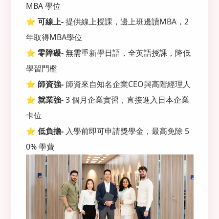
MBA 學位
⭐️
可線上-
提供線上授課，邊上班邊讀MBA，2
年取得MBA學位
⭐️
零障礙-
無需重新學日語，全英語授課，降低
學習門檻
⭐️
師資強-
師資來自知名企業CEO與高階經理人
⭐️
就業強-
3 個月企業實習，直接進入日本企業
卡位
⭐️
低負擔-
入學前即可申請獎學金，最高免除 5
0% 學費