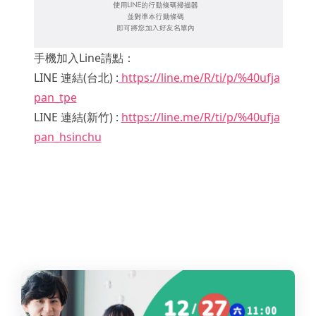
手機加入Line請點：
LINE 連結(台北) :
https://line.me/R/ti/p/%40ufja
pan_tpe
LINE 連結(新竹) :
https://line.me/R/ti/p/%40ufja
pan_hsinchu