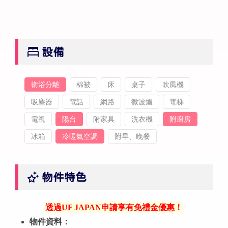
設備
衛浴分離
棉被
床
桌子
吹風機
吸塵器
電話
網路
微波爐
電梯
電視
陽台
附家具
洗衣機
附廚房
冰箱
冷暖氣空調
附早、晚餐
物件特色
透過UF JAPAN申請享有免禮金優惠！
物件資料：