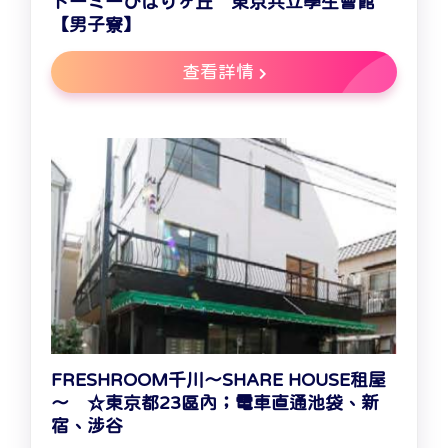
ドーミーひばりヶ丘 東京共立學生會館
【男子寮】
查看詳情
FRESHROOM千川～SHARE HOUSE租屋
～ ☆東京都23區內；電車直通池袋、新
宿、涉谷