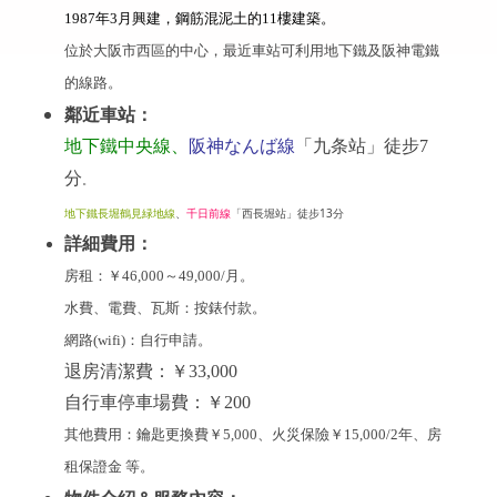
1987年3月興建，鋼筋混泥土的11樓建築。
位於大阪市西區的中心，最近車站可利用地下鐵及阪神電鐵
的線路。
鄰近車站：
地下鐵中央線、
阪神なんば線
「九条站」徒步7
分
。
地下鐵長堀鶴見緑地線
、
千日前線
「西長堀站」徒步13分
詳細費用：
房租：
￥
46
,000～49,000/月
。
水費、電費、瓦斯：按錶付款
。
網路(wifi)：自行申請。
退房清潔費：
￥33,000
自行車停車場費：
￥
200
其他費用：鑰匙更換費
￥5,000
、火災保險
￥15,000/2年
、房
租保證金
等。