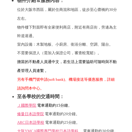
物件介紹＆服務內容：
位於大阪市西區，屬於住商混和地區，徒步至心齋橋約30分
。
左右
物件樓下對面即有全家便利商店，附近有商店街，旁邊為主
幹道港通。
室內設備：木製地板、小廚房、衛浴分離、空調、陽台。
不需要保證人（需加入保證公司，審查較寬鬆）。
擔當的不動產人員通中文，若生活上需要協助可隨時與不動
產管理人員連繫
。
另有手機門號申請(soft bank)、機場接送等優惠服務，詳細
請詢問本中心。
至各學校的交通時間：
Ｊ國際學院
電車通勤約15
分鐘
。
修曼日本語學院
電車通勤約20分
鐘
。
ARC日本語學校
電車通勤約25分
鐘
。
大阪YMCA國際專門學校日本語學科
電車通勤約30分鐘
。