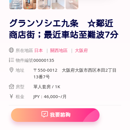
グランソシエ九条 ☆鄰近
商店街；最近車站至難波7分
所在地區
日本
｜
關西地區
｜
大阪府
物件編號
00000135
地址
〒550-0012 大阪府大阪市西区本田2丁目
13番7号
房型
單人套房 / 1K
租金
JPY：46,000~/月
我要諮詢