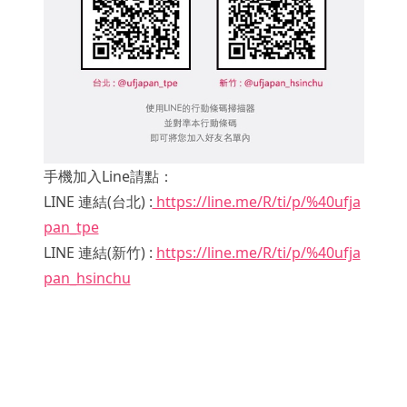
手機加入Line請點：
LINE 連結(台北) :
https://line.me/R/ti/p/%40ufja
pan_tpe
LINE 連結(新竹) :
https://line.me/R/ti/p/%40ufja
pan_hsinchu