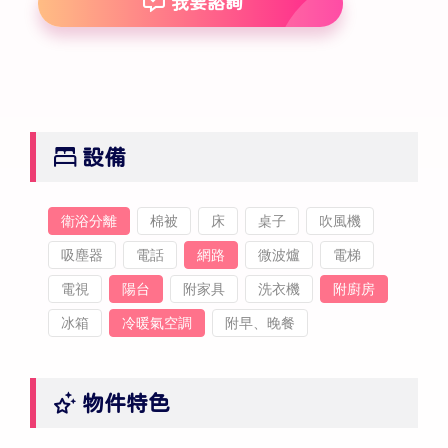
我要諮詢
設備
衛浴分離
棉被
床
桌子
吹風機
吸塵器
電話
網路
微波爐
電梯
電視
陽台
附家具
洗衣機
附廚房
冰箱
冷暖氣空調
附早、晚餐
物件特色