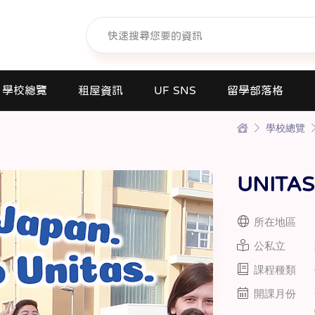
學校總覽
租屋資訊
UF SNS
留學部落格
學校總覽
日本語學校(長短期留遊學)
大學日本語別科
UNIT
專門學校
高中課程
所在地區
短期大學
公私立
大學
課程種類
研究所
開課月份
商業日文課程