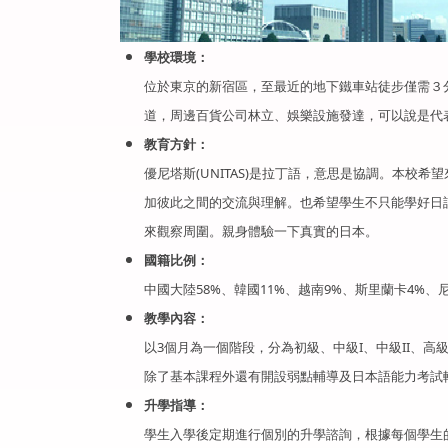
學校環境：
位於東京的新宿區，至最近的地下鐵車站徒步僅需３
道，周邊百貨公司林立、娛樂設施發達，可以說是代
教育方針：
優尼塔斯(UNITAS)是拉丁語，意思是協調。本
加彼此之間的交流與理解。也希望學生不只能學好日
來觀察周圍。親身體驗一下真實的日本。
國籍比例：
中國大陸58%、韓國11%、越南9%、斯里蘭卡4%、
教學內容：
以3個月為一個階段，分為初級、中級I、中級II、
除了基本課程外還有開設弱點輔導及日本語能力考試
升學指導：
學生入學後定期進行個別的升學諮詢，根據每個學生