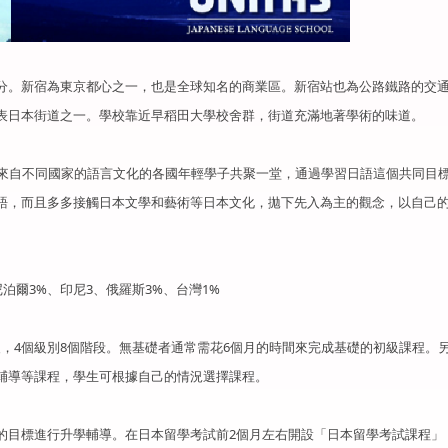
分。新宿為東京都心之一，也是全球知名的商業區。新宿站也為公路鐵路的交
表日本街道之一。學校靠近早稻田大學校舍群，街道充滿地著學術的味道。
校希望來自不同國家的語言文化的各國年輕學子共聚一堂，通過學習日語這個共同目
語，而且多多接觸日本文學和藝術等日本文化，拋下先入為主的觀念，以自己
尼泊爾3%、印尼3、俄羅斯3%、台灣1%
高級，4個級別8個階段。無基礎者通常需花6個月的時間來完成基礎的初級課程。
輔導等課程，學生可根據自己的情況選擇課程。
的目標進行升學輔導。在日本留學考試前2個月左右開設「日本留學考試課程」