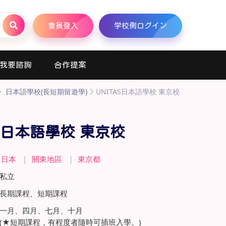
會員登入
学校側ログイン
我要諮詢
合作提案
日本語學校(長短期留遊學)
UNITAS日本語學校 東京校
AS日本語學校 東京校
日本
｜
關東地區
｜
東京都
私立
長期課程、短期課程
一月、四月、七月、十月
(★短期課程，有程度者隨時可插班入學。)