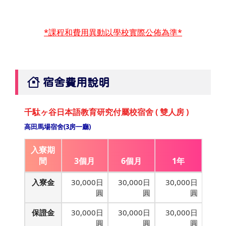
*課程和費用異動以學校實際公佈為準*
宿舍費用說明
千駄ヶ谷日本語教育研究付屬校宿舍 ( 雙人房 )
高田馬場宿舍(3房一廳)
入寮期
間
3個月
6個月
1年
入寮金
30,000日
30,000日
30,000日
圓
圓
圓
保證金
30,000日
30,000日
30,000日
圓
圓
圓