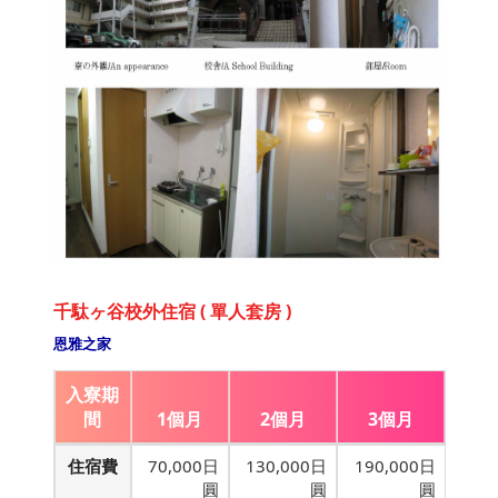
千駄ヶ谷校外住宿 ( 單人套房 )
恩雅之家
入寮期
間
1個月
2個月
3個月
住宿費
70,000日
130,000日
190,000日
圓
圓
圓