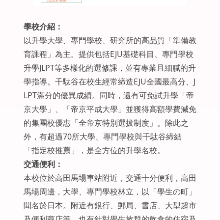
學校介紹：
以升學大學、專門學校、研究所的高品質「準備教
育課程」為主。提供包括EJU基礎科目、專門學校
升學JLPT等多樣化的選修課，並有專業且細膩的升
學指導。千駄谷在校生經常締造EJU全國最高分、J
LPT滿分的優異成績。同時，還有可免試升學「帝
京大學」、「帝京平成大學」並獲得高額學費減免
的集團校優惠「全帝京特別選拔制度」。除此之
外，有超過70所大學、專門學校與千駄谷締結
「指定校推薦」，是全方位的升學名校。
交通便利：
本校位於高田馬場車站附近，交通十分便利，高田
馬場周邊，大學、專門學校林立，以「學生の町」
聞名於日本。附近有銀行、郵局、書店、大型超市
及便利商店等，也有針對學生族群的飲食的住宿及