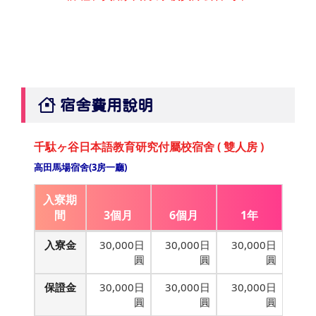
宿舍費用說明
千駄ヶ谷日本語教育研究付屬校宿舍 ( 雙人房 )
高田馬場宿舍(3房一廳)
入寮期
間
3個月
6個月
1年
入寮金
30,000日
30,000日
30,000日
圓
圓
圓
保證金
30,000日
30,000日
30,000日
圓
圓
圓