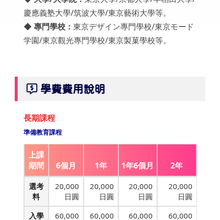
慶應義塾大學/筑波大學/東京藝術大學等。
◆
專門學校：
東京デザイン專門學校/東京モード
学園/東京觀光專門學校/東京製菓學校等。
學費費用說明
長期課程
準備教育課程
上課
期間
6個月
1年
1年6個月
2年
選考
20,000
20,000
20,000
20,000
料
日圓
日圓
日圓
日圓
入學
60,000
60,000
60,000
60,000