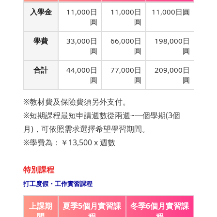
入學金
11,000日
11,000日
11,000日圓
圓
圓
學費
33,000日
66,000日
198,000日
圓
圓
圓
合計
44,000日
77,000日
209,000日
圓
圓
圓
※教材費及保險費須另外支付。
※短期課程最短申請週數從兩週~一個學期(3個
月)，可依照需求選擇希望學習期間。
※學費為：￥13,500 x 週數
特別課程
打工度假・工作實習課程
上課期
夏季5個月實習課
冬季6個月實習課
間
程
程