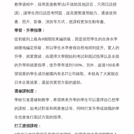
教學過程中，採用直接教學法(不借助其他語言，只用日語授
課)，讓學生用日語思考問題，提高實際運用能力。通過使用
畫、照片、影像、演技等方式，使課程更加生動有趣。
學習・升學指導
：
從初級到上級為9個階段來編班級，因是按照學生的自身水準
細微地編定班級，所以學生水準會很自然地得到提升。驚人的
升學、就業實績，由選擇大學開始到考試和面試指導以及全面
的升學和就業指導，使升學率達到100%。另外，超過100名希
望就業的學生成功被國內有名IT公司錄取。本校為了大家能在
日本企業就業，還提供實習方面的援助。
選修課制度：
學校引進選修制教學，希望將來升學的學生可以選擇自己想學
的課程，如考試對策和商業會話等。同時打算升學或就職的學
生也會進行面試方面的指導。
打工渡假課程：