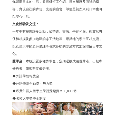
你習慣日本的生活，並提供打工介紹、日文履歷及面試的指
導，實現自己的夢想。完善的宿舍，即使是初次來到日本也可
以安心生活。
文化體驗及交流：
一年中有舉辦許多活動，如茶道、書法、學穿和服、觀賞歌舞
伎和相撲及參加地區的志工活動等，跟當地的學生互相交流，
以及請大學的老師講課等各式各樣的交流方式加深理解日本文
化。
獎學金：
本校設置多種獎學金，定期選拔成績優秀者、出勤率
優秀者、學習態度優秀者。
◆外語學院報獎金
◆外語學院全勤獎・努力獎
◆
私費外國人留學生學習獎勵費￥30,000/月
◆名校大學獎學金制度