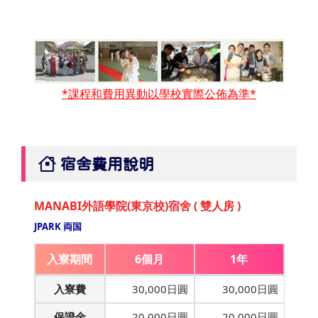
*課程和費用異動以學校實際公佈為準*
宿舍費用說明
MANABI外語學院(東京校)宿舍 ( 雙人房 )
JPARK 両国
入寮期間
6個月
1年
入寮費
30,000日圓
30,000日圓
保證金
20,000日圓
20,000日圓