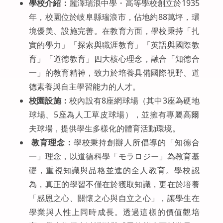
學校介紹：
麗澤瑞浪中學・高等學校創立於1935
年，校園位於岐阜縣瑞浪市，佔地約88萬坪，環
境優美、設施完善。在教育方面，學校秉持「扎
實的學力」「探索與職涯教育」「英語與國際教
育」「道德教育」四大核心理念，融合「知德合
一」的教育精神，致力於培養具備國際視野、道
德素養與自主學習能力的人才。
校園設施：
校內設有8座網球場（其中3座為硬地
球場、5座為人工草皮球場），並擁有專屬高爾
夫球場，提供學生多樣化的體育活動環境。
教育理念：
學校秉持創辦人所倡導的「知德合
一」理念，以道德科學「モラロジー」為教育基
礎，重視知識與品格並進的全人教育。學校認
為，真正的學習不僅在於獲取知識，更在於培養
「感恩之心、關懷之心與自立之心」，讓學生在
學業與人性上同時成長。透過這樣的價值觀培