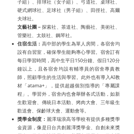
子組）、排球社（女子組）、弓道社、桌球社、
硬式網球社、足球社（男子組）、田徑社、高爾
夫球社。
文藝社團－
探索社、茶道社、陶藝社、美術社、
管樂社、太鼓社、鋼琴社。
住宿生活
：
高中部的學生為單人房間，各宿舍均
設有自習室，確保學生能夠專心學習。宿舍訂有
每日學習時間，高中生平日150分鐘、假日120分
鐘以上，且各宿舍均設有輔導員的宿舍專責教
師，照顧學生的生活與學習。此外也有導入AI教
材「atama+」，提供超越個別指導的「專屬課
程」。學習外，宿舍內也會舉辦各式活動，如新
生歡迎會、傳統日本活動、烤肉大會、三年級生
歡送會、保齡球大會、運動會等。
獎學金制度：
麗澤瑞浪高等學校有提供多種獎學
金資源，像是日台共創麗澤獎學金、自創未來獎