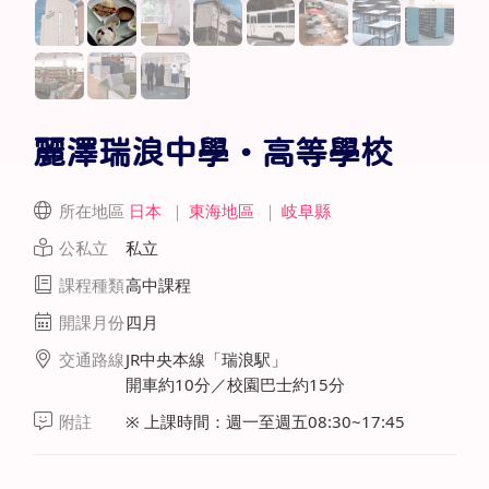
麗澤瑞浪中學・高等學校
所在地區
日本
｜
東海地區
｜
岐阜縣
公私立
私立
課程種類
高中課程
開課月份
四月
交通路線
JR中央本線「瑞浪駅」
開車約10分／校園巴士約15分
附註
※ 上課時間：週一至週五08:30~17:45