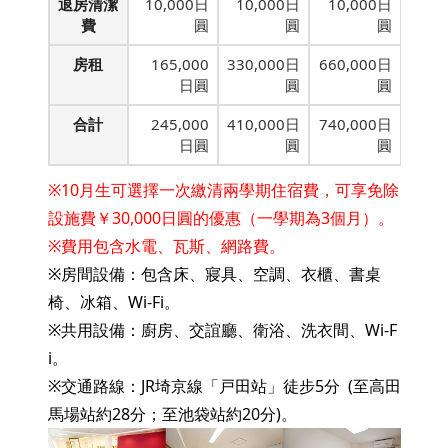
退房清潔
10,000日
10,000日
10,000日
費
圓
圓
圓
房租
165,000
330,000日
660,000日
日圓
圓
圓
合計
245,000
410,000日
740,000日
日圓
圓
圓
※10月生可選擇一次繳清兩學期住宿費，可享免除
設施費￥30,000日圓的優惠（一學期為3個月）。
※費用包含水電、瓦斯、網路費。
※房間設備：包含床、寢具、空調、衣櫃、書桌
椅、冰箱、Wi-Fi。
※共用設備：廚房、交誼廳、衛浴、洗衣間、Wi-F
i。
※交通路線：JR埼京線「戸田站」徒步5分 (至高田
馬場站約28分；至池袋站約20分)。