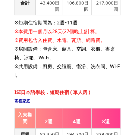
合計
43,400日
106,800日
217,000日
圓
圓
圓
※短期住宿期間為：2週~11週。
※本費用一個月以28天(27個晚上)計算。
※費用包含入住費、水電、瓦斯、網路費。
※房間設備：包含床、寢具、空調、衣櫃、書桌
椅、冰箱、Wi-Fi。
※共用設備：廚房、交誼廳、衛浴、洗衣間、Wi-F
i。
ISI日本語學校．短期住宿 ( 單人房 )
寄宿家庭
入寮期
間
2週
4週
8週
房租
82,350日
194,700日
329,400日