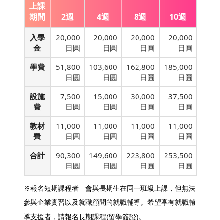
上課
期間
2週
4週
8週
10週
入學
20,000
20,000
20,000
20,000
金
日圓
日圓
日圓
日圓
學費
51,800
103,600
162,800
185,000
日圓
日圓
日圓
日圓
設施
7,500
15,000
30,000
37,500
費
日圓
日圓
日圓
日圓
教材
11,000
11,000
11,000
11,000
費
日圓
日圓
日圓
日圓
合計
90,300
149,600
223,800
253,500
日圓
日圓
日圓
日圓
※報名短期課程者，會與長期生在同一班級上課，但無法
參與企業實習以及就職顧問的就職輔導。希望享有就職輔
導支援者，請報名長期課程(留學簽證)。