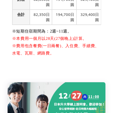
圓
圓
圓
合計
82,350日
194,700日
329,400日
圓
圓
圓
※短期住宿期間為：2週~11週。
※本費用一個月以28天(27個晚上)計算。
※費用包含餐費(一日兩餐)、入住費、手續費、
水電、瓦斯、網路費。