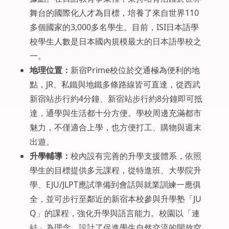
舞台的國際化人才為目標，培養了來自世界110
多個國家的3,000多名學生。目前，ISI日本語學
校學生人數是日本國內規模最大的日本語學校之
一。
地理位置
：
新宿Prime校位於交通極為便利的地
點，JR、私鐵與地鐵多條路線皆可直達，從西武
新宿站步行約4分鐘、新宿站步行約8分鐘即可抵
達，通學與生活都十分方便。學校周邊充滿都市
魅力，不僅適合上學，也方便打工、購物與週末
出遊。
升學輔導
：
校內設有完善的升學支援體系，依照
學生的目標提供多元課程，從特進班、大學院升
學、EJU/JLPT應試準備到會話與就業訓練一應俱
全，並可步行至鄰近的新宿本校參與升學塾「JU
Q」的課程，強化升學與語言能力。校園以「連
結」為理念，設計了促進學生自然交流的開放空