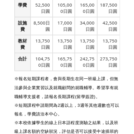
學費
52,500
105,00
165,00
187,500
日圓
0日圓
0日圓
日圓
設施
8,500日
17,000
34,000
42,500
費
圓
日圓
日圓
日圓
教材
13,750
13,750
13,750
13,750
費
日圓
日圓
日圓
日圓
合計
104,75
165,75
242,75
273,750
0日圓
0日圓
0日圓
日圓
※報名短期課程者，會與長期生在同一班級上課，但無
法參與企業實習以及就職顧問的就職輔導。希望享有就
職輔導支援者，請報名長期課程(留學簽證)。
※短期課程申請期間為2週以上，3週等其他週數也可以
報名，學費請洽本中心。
※本校依據學生的線上日本語程度測驗之結果，以及班
級上課名額的空缺狀況，評估是否可以接受中途插班的