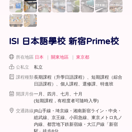
ISI 日本語學校 新宿Prime校
所在地區
日本
｜
關東地區
｜
東京都
公私立
私立
課程種類
長期課程（升學日語課程）、短期課程（綜合
日語課程）、個人課程、選修課、特進班
開課月份
一月、四月、七月、十月
(短期課程，有程度者可隨時入學)
交通路線
JR山手線・埼京線・湘南新宿ライン・中央・
総武線、京王線、小田急線、東京メトロ丸ノ
内線、都営地下鉄新宿線・大江戸線「新宿
駅」徒步8分