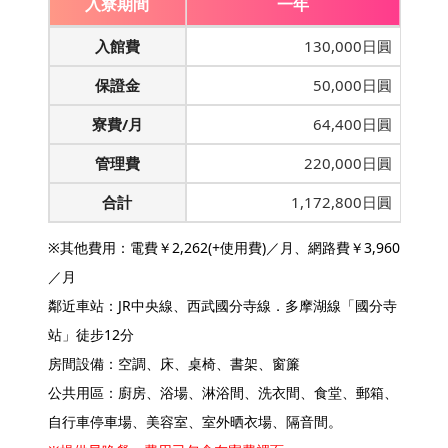
入寮期間
一年
入館費
130,000日圓
保證金
50,000日圓
寮費/月
64,400日圓
管理費
220,000日圓
合計
1,172,800日圓
※其他費用：電費￥2,262(+使用費)／月、網路費￥3,960
／月
鄰近車站：JR中央線、西武國分寺線．多摩湖線「國分寺
站」徒步12分
房間設備：空調、床、桌椅、書架、窗簾
公共用區：廚房、浴場、淋浴間、洗衣間、食堂、郵箱、
自行車停車場、美容室、室外晒衣場、隔音間。