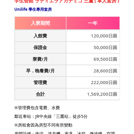
学生会館 ラティエラアカデミコ 三鷹 ( 單人套房 )
Unilife 學生專用套房
入寮期間
一年
入館費
120,000日圓
保證金
50,000日圓
寮費/月
69,500日圓
早．晚餐費/月
28,600日圓
管理費
222,000日圓
合計
1,569,200日圓
※管理費包含電費、水費
鄰近車站：JR中央線「三鷹站」徒步5分
※房租會因為房型不同有所變動
房間設備：衛浴、洗衣機、家具、冰箱、微波爐、空調、