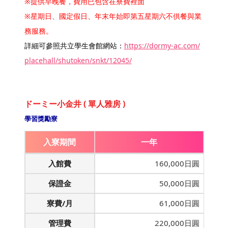
※提供早晚餐，費用已包含在寮費裡面
※星期日、國定假日、年末年始即第五星期六不供餐與業
務服務。
詳細可參照共立學生會館網站：
https://dormy-ac.com/
placehall/shutoken/snkt/12045/
ドーミー小金井 ( 單人雅房 )
學習獎勵寮
入寮期間
一年
入館費
160,000日圓
保證金
50,000日圓
寮費/月
61,000日圓
管理費
220,000日圓