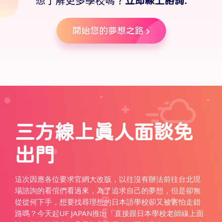
想了解更多學校嗎？
立即線上諮詢.
開始您的夢想之路
三方線上真人面談免
出門
這次因應各位要求官網大改版，以往沒有辦法前往台北現
場諮詢的看倌們看過來，為了追求自己的夢想，但是卻無
從從何下手，想要找尋理想的日本語學校卻又被害怕走錯
路嗎？今天起UF JAPAN推出「直接跟日本學校老師線上面