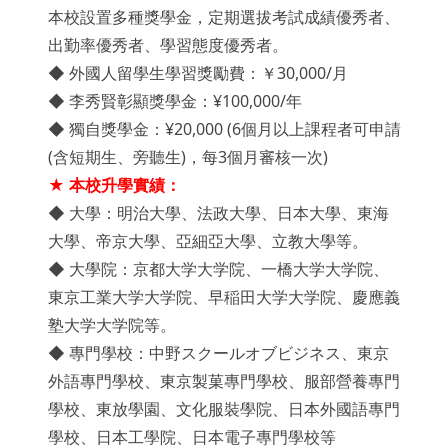
本校設置多種獎學金，定期選拔考試成績優秀者、
出勤率優秀者、學習態度優秀者。
◆ 外國人留學生學習獎勵費：￥30,000/月
◆ 李秀賢彰顯獎學金：¥100,000/年
◆ 獨自獎學金：¥20,000 (6個月以上課程者可申請
(含短期生、旁聽生)，每3個月審核一次)
★ 本校升學實績：
◆ 大學：明治大學、法政大學、日本大學、東海
大學、帝京大學、亞細亞大學、立教大學等。
◆ 大學院：京都大学大学院、一橋大学大学院、
東京工業大学大学院、早稲田大学大学院、慶應義
塾大学大学院等。
◆ 專門學校：中野スクールオブビジネス、東京
外語專門學校、東京製菓專門學校、服部營養專門
學校、東放學園、文化服裝學院、日本外國語專門
學校、日本工學院、日本電子專門學校等