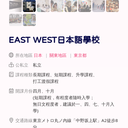
EAST WEST日本語學校
所在地區
日本
｜
關東地區
｜
東京都
公私立
私立
課程種類
長期課程、短期課程、升學課程、
打工渡假課程
開課月份
四月、十月
(短期課程，有程度者隨時入學；
無日文程度者，建議於一、四、七、十月入
學)
交通路線
東京メトロ丸ノ內線「中野坂上駅」A2徒步8
分