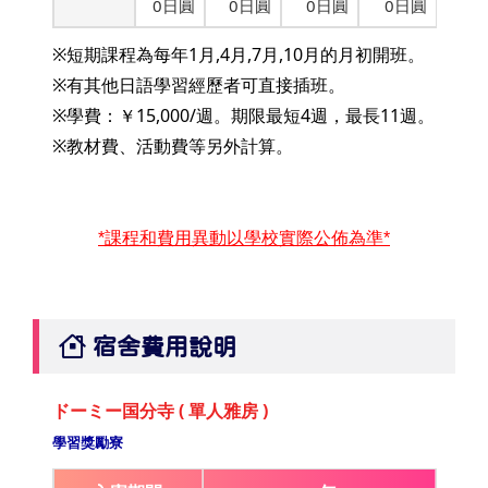
0日圓
0日圓
0日圓
0日圓
※短期課程為每年1月,4月,7月,10月的月初開班。
※有其他日語學習經歷者可直接插班。
※學費：￥15,000/週。期限最短4週，最長11週。
※教材費、活動費等另外計算。
*課程和費用異動以學校實際公佈為準*
宿舍費用說明
ドーミー国分寺 ( 單人雅房 )
學習獎勵寮