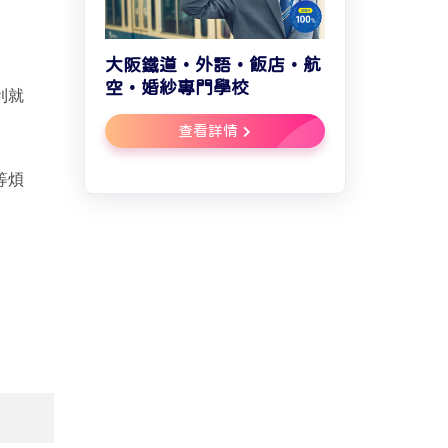
大阪鐵道・外語・飯店・航
空・婚紗專門學校
利就
查看詳情
等煩