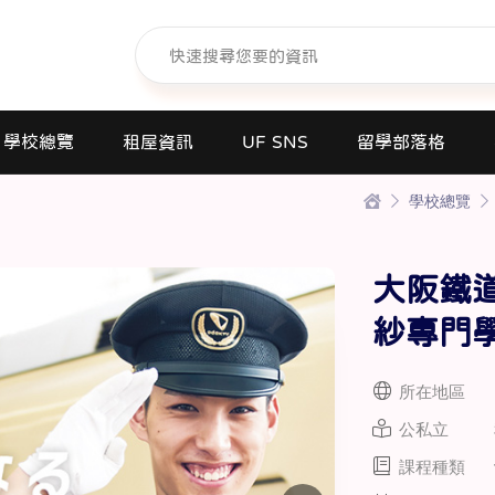
學校總覽
租屋資訊
UF SNS
留學部落格
學校總覽
日本語學校(長短期留遊學)
大學日本語別科
大阪鐵
專門學校
高中課程
紗專門
短期大學
所在地區
大學
公私立
研究所
課程種類
商業日文課程