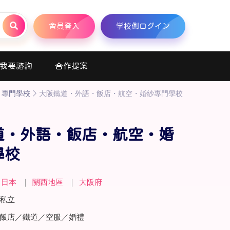
會員登入
学校側ログイン
我要諮詢
合作提案
專門學校
大阪鐵道・外語・飯店・航空・婚紗專門學校
道・外語・飯店・航空・婚
學校
日本
｜
關西地區
｜
大阪府
私立
飯店／鐵道／空服／婚禮