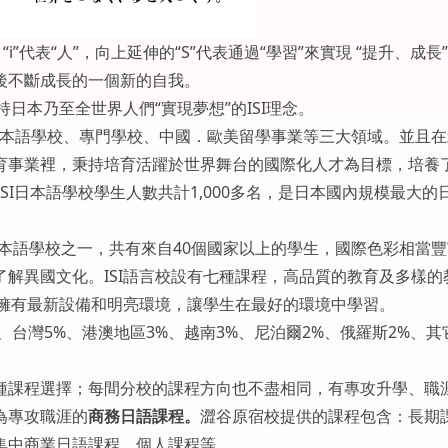
i”代表“人”，向上延伸的“S”代表通過“學習”來實現 “提升、成長
流”後不斷成長的一個新的自我。
持日本乃至全世界人們“實現夢想”的ISI理念。
涵蓋日本語學校、專門學校、中國．歐美留學事業等三大領域。並且在
育事業裡，秉持培育活躍於世界舞台的國際化人才為目標，培養
，ISI日本語學校學生人數共計1,000多名，是日本國內規模最大的
本語學校之一，共有來自40個國家以上的學生，國際色彩相當豐
解異國文化。ISI語言校設有七種課程，高品質的教育及多樣的
校擁有最新設備和明亮環境，讓學生在最好的環境中學習。
%、台灣5%、港澳地區3%、越南3%、尼泊爾2%、俄羅斯2%、其
種課程選擇；每間分校的課程方向也不盡相同，有專攻升學、職
為專攻職涯的
商務日語課程。
澀谷原宿校提供的課程包含：長期
集中商業日語課程、個人課程等。