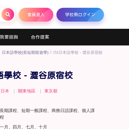
會員登入
学校側ログイン
我要諮詢
合作提案
日本語學校(長短期留遊學)
ISI日本語學校 - 澀谷原宿校
本語學校 - 澀谷原宿校
日本
｜
關東地區
｜
東京都
長期課程、短期一般課程、商務日語課程、個人課
程
一月、四月、七月、十月