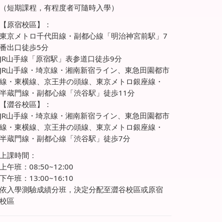
（短期課程，有程度者可隨時入學）
【原宿校區】：
東京メトロ千代田線・副都心線「明治神宮前駅」7
番出口徒歩5分
JR山手線「原宿駅」表参道口徒歩9分
JR山手線・埼京線・湘南新宿ライン、東急田園都市
線・東横線、京王井の頭線、東京メトロ銀座線・
半蔵門線・副都心線「渋谷駅」徒歩11分
【澀谷校區】：
JR山手線・埼京線・湘南新宿ライン、東急田園都市
線・東横線、京王井の頭線、東京メトロ銀座線・
半蔵門線・副都心線「渋谷駅」徒歩7分
上課時間：
上午班：08:50~12:00
下午班：13:00~16:10
依入學測驗成績分班，決定分配至澀谷校區或原宿
校區