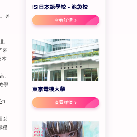
ISI日本語學校 - 池袋校
”。另
查看詳情
北
了來
日本
富。
教學
東京電機大學
它1
查看詳情
涯以
課程