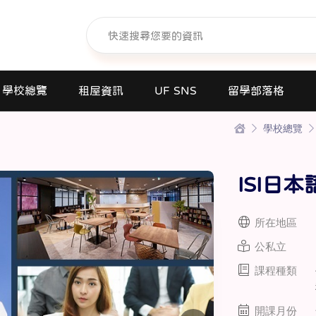
學校總覽
租屋資訊
UF SNS
留學部落格
學校總覽
日本語學校(長短期留遊學)
大學日本語別科
ISI日
專門學校
高中課程
所在地區
短期大學
公私立
大學
課程種類
研究所
商業日文課程
開課月份