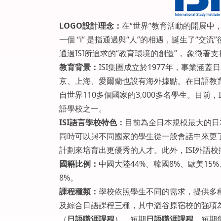
LOGO
設計理念：
在“世界”教育活動的開展中，“
一個 “i” 是指通過與“人”的相遇，誕生了“交
通過ISI所追求的“教育環境的創造”， 象徵著支
教育背景
：
ISI集團成立於1977年，事業
京、上海、愛爾蘭也設有海外據點。在日語教
自世界110多個國家的3,000多名學生。目前
語學校之一。
ISI
語言學校特色
：
目前為全日本規模最大的日
同時可以與不同國家的學生從一般會話中來更了
計劃來培育出更優秀的人才。此外，ISI外語
國籍比例：
中國大陸44%、韓國8%、歐美15
8%。
課程種類：
學校依照學生不同的需求，提供多
及綜合日語課程三種，其中澀谷原宿校的強項
（
日語職涯課程
）、短期
日語職涯課程
、短期